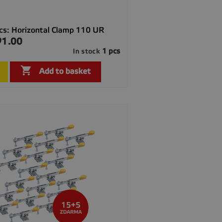
cs: Horizontal Clamp 110 UR
91.00
1 pcs
In stock

Quick view

Add to basket