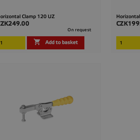
orizontal Clamp 120 UZ
Horizonta
CZK249.00
CZK199
rice
Price
On request

Quick view

Add to basket