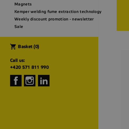
Magnets
Kemper welding fume extraction technology
Weekly discount promotion - newsletter
Pop
Sale
shopping_cart
Basket
(0)
Call us:
+420 571 811 990
Facebook
Instagram
LinkedIn