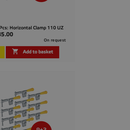
Pcs: Horizontal Clamp 110 UZ
85.00
On request

Quick view

Add to basket