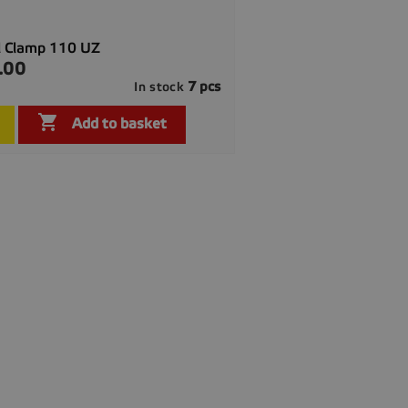
l Clamp 110 UZ
.00
7 pcs
In stock

Quick view

Add to basket