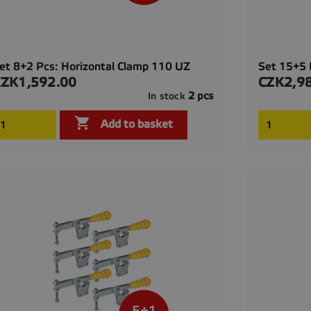
et 8+2 Pcs: Horizontal Clamp 110 UZ
Set 15+5 
CZK1,592.00
CZK2,9
rice
Price
2 pcs
In stock

Quick view

Add to basket