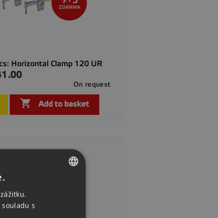
cs: Horizontal Clamp 120 UR
41.00
On request

Quick view

Add to basket
e.
CZECH
zážitku.
ENGLISH
 souladu s