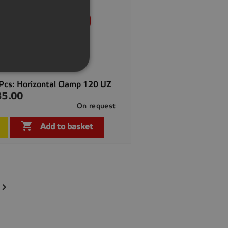
GERMAN
Pcs: Horizontal Clamp 120 UZ
35.00
On request

Quick view

Add to basket
