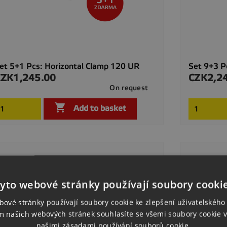
et 5+1 Pcs: Horizontal Clamp 120 UR
Set 9+3 P
CZK1,245.00
CZK2,2
rice
Price
On request

Quick view

Add to basket
yto webové stránky používají soubory cooki
bové stránky používají soubory cookie ke zlepšení uživatelského 
m našich webových stránek souhlasíte se všemi soubory cookie v
našimi zásadami používání souborů cookie.