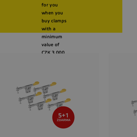
for you
when you
buy clamps
ular Products
with a
minimum
value of
CZK 3,000
(119 EUR)!