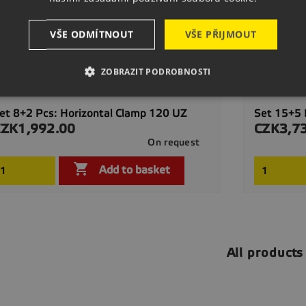
VŠE ODMÍTNOUT
VŠE PŘIJMOUT
ZOBRAZIT PODROBNOSTI
et 8+2 Pcs: Horizontal Clamp 120 UZ
Set 15+5 
CZK1,992.00
CZK3,7
rice
Price
On request

Quick view

Add to basket
All products