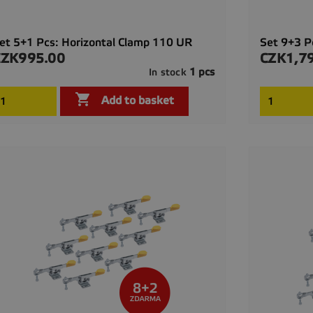
et 5+1 Pcs: Horizontal Clamp 110 UR
Set 9+3 P
CZK995.00
CZK1,7
rice
Price
1 pcs
In stock

Quick view

Add to basket