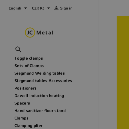



English
CZK Kč
Sign in

Toggle clamps
Sets of Clamps
Siegmund Welding tables
Siegmund tables Accessories
Positioners
Dawell induction heating
Spacers
Hand sanitizer floor stand
Clamps
Clamping plier