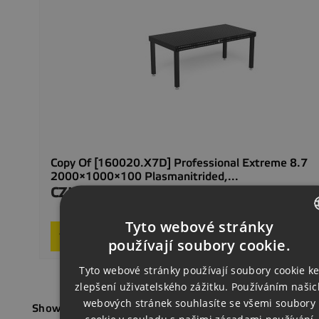
Copy Of [160020.X7D] Professional Extreme 8.7
2000×1000×100 Plasmanitrided,...
CZK79,938.00
Price
In stoc
Tyto webové stránky

Add to basket
CZECH
používají soubory cookie.
ENGLISH
Tyto webové stránky používají soubory cookie k
zlepšení uživatelského zážitku. Používáním našic
GERMAN
webových stránek souhlasíte se všemi soubory
Showing 1-2 of 2 item(s)