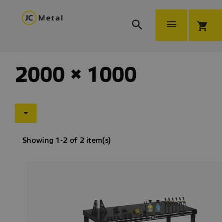


shopping_cart
2000 × 1000

Showing 1-2 of 2 item(s)