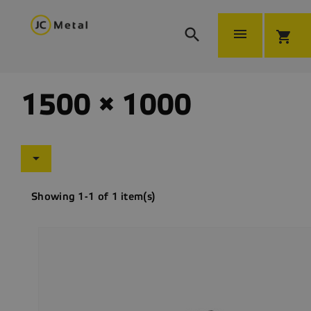


shopping_cart
1500 × 1000

Showing 1-1 of 1 item(s)