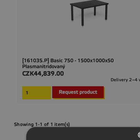
[161035.P] Basic 750 - 1500x1000x50
Plasmanitridovaný
CZK44,839.00
Price
Delivery 2–4
Request product
Showing 1-1 of 1 item(s)