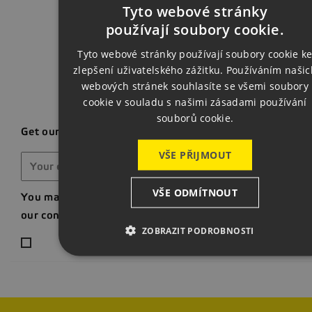
Back t
Tyto webové stránky
CZECH
používají soubory cookie.
ENGLISH
Tyto webové stránky používají soubory cookie k
zlepšení uživatelského zážitku. Používáním našic
GERMAN
webových stránek souhlasíte se všemi soubory
cookie v souladu s našimi zásadami používání
souborů cookie.
Get our latest news and special sales
VŠE PŘIJMOUT
VŠE ODMÍTNOUT
You may unsubscribe at any moment. For that purpose, p
our contact info in the legal notice.
ZOBRAZIT PODROBNOSTI