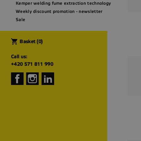
Kemper welding fume extraction technology
Weekly discount promotion - newsletter
Sale
shopping_cart
Basket
(0)
Call us:
+420 571 811 990
Facebook
Instagram
LinkedIn