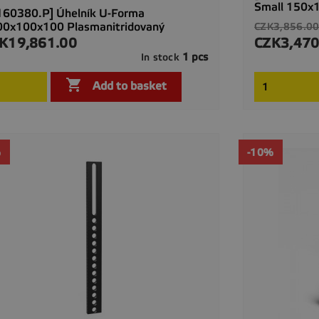
Small 150x1
160380.P] Úhelník U-Forma
Regular
00x100x100 Plasmanitridovaný
CZK3,856.0
price
K19,861.00
CZK3,470
ce
Price
1 pcs
In stock

Quick view

Add to basket
%
-10%