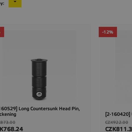

by:
%
-12%
160529] Long Countersunk Head Pin,
ckening
[2-160420] U
ular
Regular
K873.00
CZK922.00
ce
price
K768.24
CZK811.
ce
Price