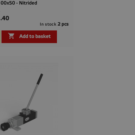
00x50 - Nitrided
0
.40
2 pcs
In stock

Quick view

Add to basket