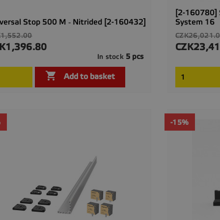
[2-160780] 
versal Stop 500 M ‐ Nitrided [2-160432]
System 16
ular
Regular
1,552.00
CZK26,021.
ce
price
K1,396.80
CZK23,41
ce
Price
5 pcs
In stock

Quick view

Add to basket
%
-15%