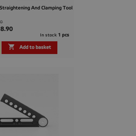
Straightening And Clamping Tool
00
8.90
1 pcs
In stock

Quick view

Add to basket