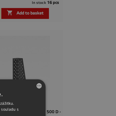
16 pcs
In stock

Quick view

Add to basket
e.
CZECH
zážitku.
ENGLISH
 souladu s
] Clamping Angle - Stop 500 D -