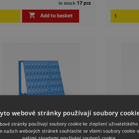
17 pcs
In stock

Quick view

Add to basket
yto webové stránky používají soubory cooki
bové stránky používají soubory cookie ke zlepšení uživatelského 
m našich webových stránek souhlasíte se všemi soubory cookie v
[2-160142.N
našimi zásadami používání souborů cookie.