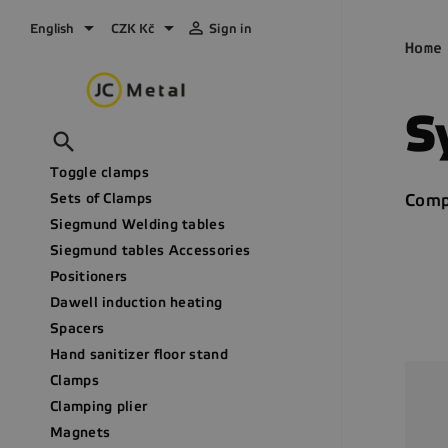



English
CZK Kč
Sign in
Home
S

Toggle clamps
Sets of Clamps
Comp
Siegmund Welding tables
Siegmund tables Accessories
Positioners
Dawell induction heating
Spacers
Hand sanitizer floor stand
Clamps
Clamping plier
Magnets