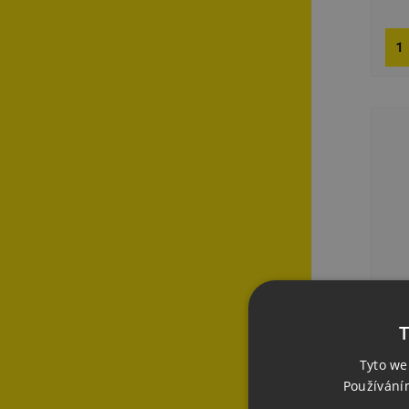
T
Tyto we
Používání