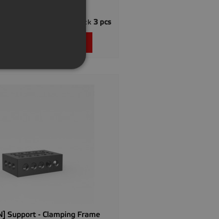
GERMAN
.00
3 pcs
In stock

Quick view

Add to basket
] Support - Clamping Frame