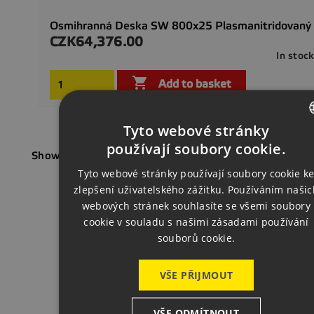
Osmihranná Deska SW 800x25 Plasmanitridovaný
CZK64,376.00
Price
In stoc

Add to basket
Tyto webové stránky
CZECH
používají soubory cookie.
Showing 1-1 of 1 item(s)
ENGLISH
Tyto webové stránky používají soubory cookie k
zlepšení uživatelského zážitku. Používáním našic
GERMAN
Back t
webových stránek souhlasíte se všemi soubory
cookie v souladu s našimi zásadami používání
souborů cookie.
VŠE PŘIJMOUT
VŠE ODMÍTNOUT