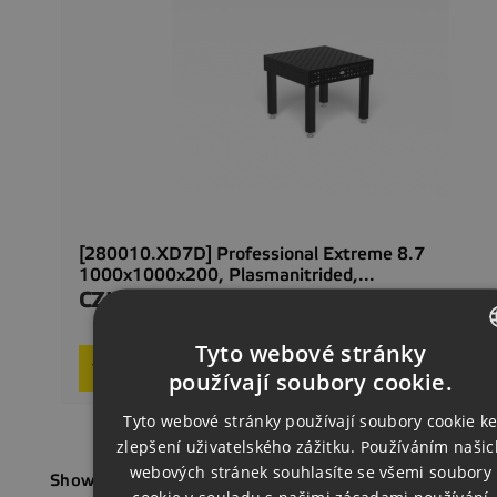
[280010.XD7D] Professional Extreme 8.7
1000x1000x200, Plasmanitrided,...
CZK70,277.00
Price
Delivery 2–4
Tyto webové stránky
Request product
CZECH
používají soubory cookie.
ENGLISH
Tyto webové stránky používají soubory cookie k
zlepšení uživatelského zážitku. Používáním našic
GERMAN
webových stránek souhlasíte se všemi soubory
Showing 1-2 of 2 item(s)