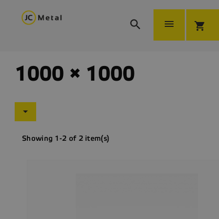


shopping_cart
1000 × 1000

Showing 1-2 of 2 item(s)