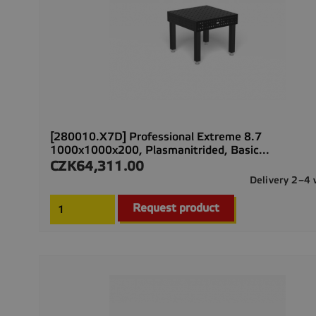
[280010.X7D] Professional Extreme 8.7
1000x1000x200, Plasmanitrided, Basic...
CZK64,311.00
Price
Delivery 2–4
Request product