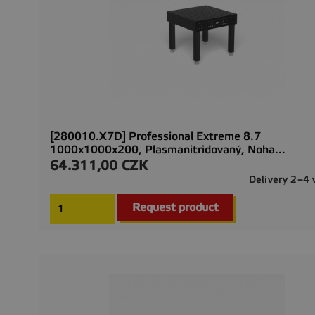
[280010.X7D] Professional Extreme 8.7
1000x1000x200, Plasmanitridovaný, Noha...
64.311,00 CZK
Preis
Delivery 2–4
Request product