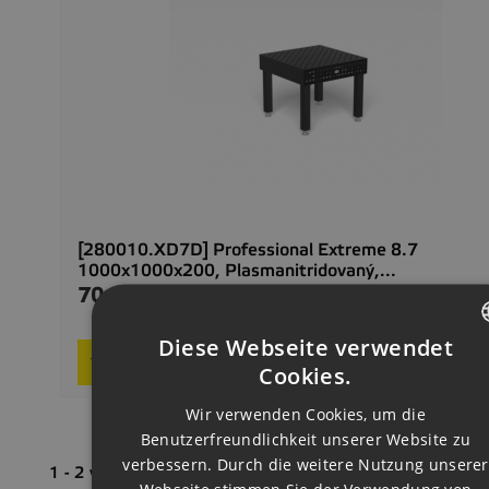
[280010.XD7D] Professional Extreme 8.7
1000x1000x200, Plasmanitridovaný,...
70.277,00 CZK
Preis
Delivery 2–4
Diese Webseite verwendet
Request product
CZECH
Cookies.
ENGLISH
Wir verwenden Cookies, um die
Benutzerfreundlichkeit unserer Website zu
GERMAN
verbessern. Durch die weitere Nutzung unserer
1 - 2 von 2 Artikel(n)