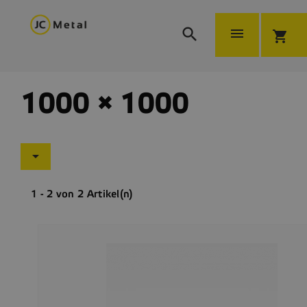


shopping_cart
1000 × 1000

1 - 2 von 2 Artikel(n)