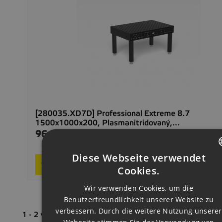
[280035.XD7D] Professional Extreme 8.7
1500x1000x200, Plasmanitridovaný,...
96.564,00 CZK
Preis
Delivery 2–4
Diese Webseite verwendet
Request product
CZECH
Cookies.
ENGLISH
Wir verwenden Cookies, um die
Benutzerfreundlichkeit unserer Website zu
GERMAN
verbessern. Durch die weitere Nutzung unserer
1 - 2 von 2 Artikel(n)