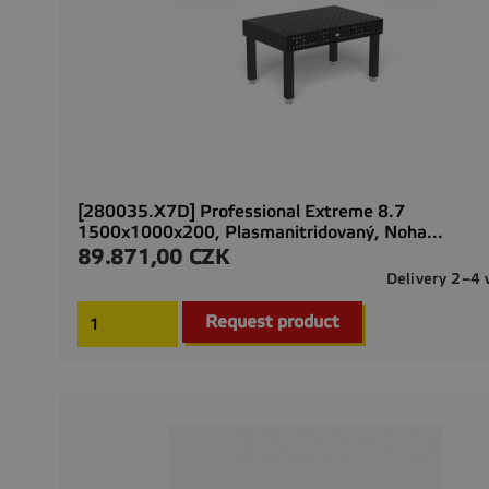
[280035.X7D] Professional Extreme 8.7
1500x1000x200, Plasmanitridovaný, Noha...
89.871,00 CZK
Preis
Delivery 2–4
Request product