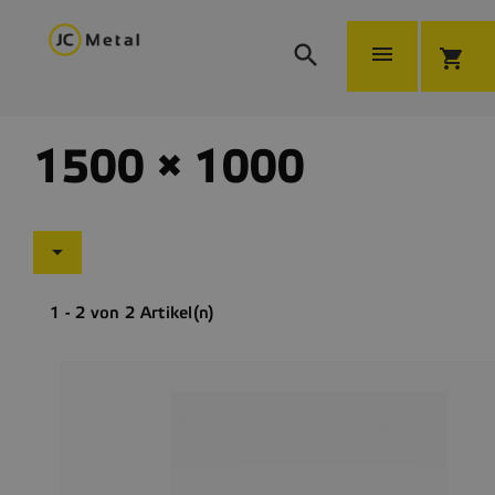


shopping_cart
1500 × 1000

1 - 2 von 2 Artikel(n)