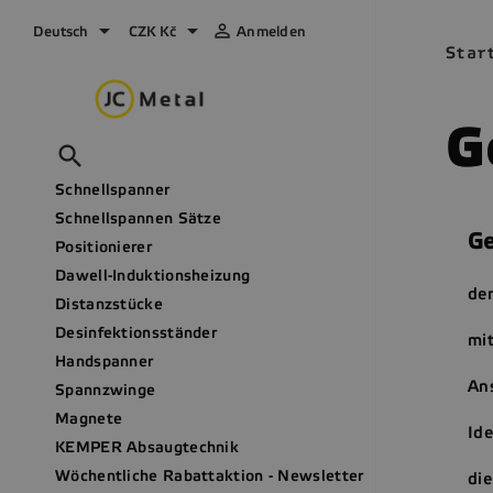



Deutsch
CZK Kč
Anmelden
Star
G

Schnellspanner
Schnellspannen Sätze
Ge
Positionierer
Dawell-Induktionsheizung
der
Distanzstücke
Desinfektionsständer
mit
Handspanner
Ans
Spannzwinge
Magnete
Id
KEMPER Absaugtechnik
Wöchentliche Rabattaktion - Newsletter
die