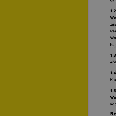
1.
We
zu
Per
Wa
ha
1.
Ab
1.
Ka
1.
Wi
vo
Be