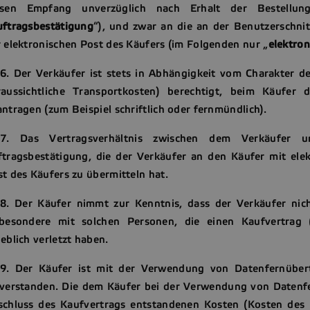
esen Empfang unverzüglich nach Erhalt der Bestellun
uftragsbestätigung
“), und zwar an die an der Benutzerschnit
 elektronischen Post des Käufers (im Folgenden nur „
elektron
16. Der Verkäufer ist stets in Abhängigkeit vom Charakter 
raussichtliche Transportkosten) berechtigt, beim Käufer 
ntragen (zum Beispiel schriftlich oder fernmündlich).
17. Das Vertragsverhältnis zwischen dem Verkäufer 
ftragsbestätigung, die der Verkäufer an den Käufer mit elek
t des Käufers zu übermitteln hat.
18. Der Käufer nimmt zur Kenntnis, dass der Verkäufer nicht
sbesondere mit solchen Personen, die einen Kaufvertrag (
eblich verletzt haben.
19. Der Käufer ist mit der Verwendung von Datenfernüber
nverstanden. Die dem Käufer bei der Verwendung von Daten
schluss des Kaufvertrags entstandenen Kosten (Kosten des I