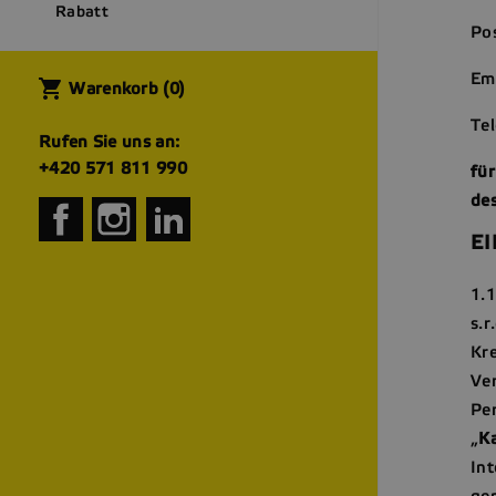
Rabatt
Pos
Ema
shopping_cart
Warenkorb
(0)
Te
Rufen Sie uns an:
+420 571 811 990
fü
des
Facebook
Instagram
LinkedIn
E
1.
s.r
Kr
Ve
Pe
„
K
In
ge