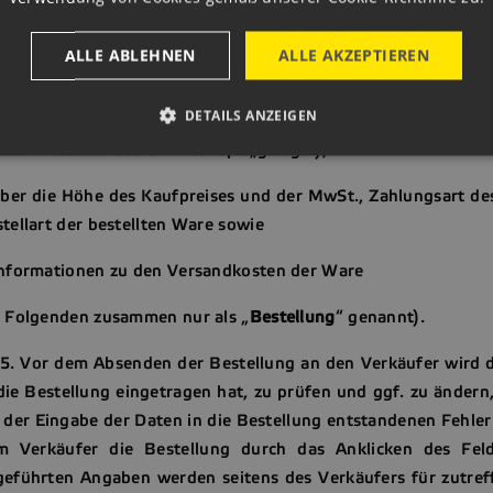
4. Für Warenbestellungen hat der Käufer das Bestellformula
ALLE ABLEHNEN
ALLE AKZEPTIEREN
 Bestellformular beinhaltet insbesondere folgende Informat
DETAILS ANZEIGEN
über die bestellte Ware (die bestellte Ware wird vom
schnittstelle des Onlineshops „gelegt“),
über die Höhe des Kaufpreises und der MwSt., Zahlungsart de
tellart der bestellten Ware sowie
Informationen zu den Versandkosten der Ware
m Folgenden zusammen nur als „
Bestellung
“ genannt).
15. Vor dem Absenden der Bestellung an den Verkäufer wird d
die Bestellung eingetragen hat, zu prüfen und ggf. zu ändern,
 der Eingabe der Daten in die Bestellung entstandenen Fehler 
m Verkäufer die Bestellung durch das Anklicken des Feld
geführten Angaben werden seitens des Verkäufers für zutref