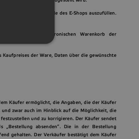
GERMAN
r an der Webschnittstelle des E-Shops auszufüllen.
ionen:
 Käufer in den elektronischen Warenkorb der
s Kaufpreises der Ware, Daten über die gewünschte
em Käufer ermöglicht, die Angaben, die der Käufer
 und zwar auch im Hinblick auf die Möglichkeit, die
festzustellen und zu korrigieren. Der Käufer sendet
s „Bestellung absenden“. Die in der Bestellung
fend gehalten. Der Verkäufer bestätigt dem Käufer