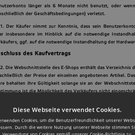
nutzerkonto länger als 6 Monate nicht benutzt, oder wenn
nschließlich der Geschäftsbedingungen) verletzt.
11. Der Käufer nimmt zur Kenntnis, dass sein Benutzerkont
ar insbesondere im Hinblick auf die notwendige Instandh
käufers, ggf. auf die notwendige Instandhaltung der Hardwa
schluss des Kaufvertrags
12. Die Webschnittstelle des E-Shops enthält das Verzeichni
schließlich der Preise der einzelnen angebotenen Artikel. D
e behalten ihre Gültigkeit solange sie an der Webschnittst
timmung ist die Möglichkeit des Verkäufers nicht eingeschrä
dingungen abzuschließen. Alle Angebote des Warenverkaufs a
käufer ist nicht verpflichtet, einen Kaufvertrag bezüglich di
Diese Webseite verwendet Cookies.
3. Die Webschnittstelle des E-Shops beinhaltet auch Inform
erwenden Cookies, um die Benutzerfreundlichkeit unserer Webs
ssern. Durch die weitere Nutzung unserer Webseite stimmen S
 der Webschnittstelle des E-Shops enthaltenen Informatio
Verwendung von Cookies gemäß unserer Cookie-Richtlinie zu.
rsandkosten gelten nur dann, wenn die Ware im Rahmen der Ts