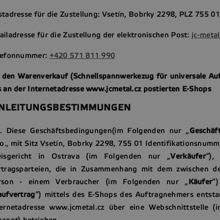
tadresse für die Zustellung: Vsetín, Bobrky 2298, PLZ 755 0
iladresse für die Zustellung der elektronischen Post:
jc-meta
lefonnummer:
+420 571 811 990
r den Warenverkauf (Schnellspannwerkezug für universale Auf
 an der Internetadresse www.jcmetal.cz postierten E-Shops
INLEITUNGSBESTIMMUNGEN
1. Diese Geschäftsbedingungen(im Folgenden nur „
Geschäf
.o., mit Sitz Vsetín, Bobrky 2298, 755 01 Identifikationsnu
eisgericht in Ostrava (im Folgenden nur „
Verkäufer
“),
rtragsparteien, die in Zusammenhang mit dem zwischen d
rson - einem Verbraucher (im Folgenden nur „
Käufer
“
aufvertrag
“) mittels des E-Shops des Auftragnehmers entst
ternetadresse www.jcmetal.cz über eine Webschnittstelle 
nannt) betrieben.