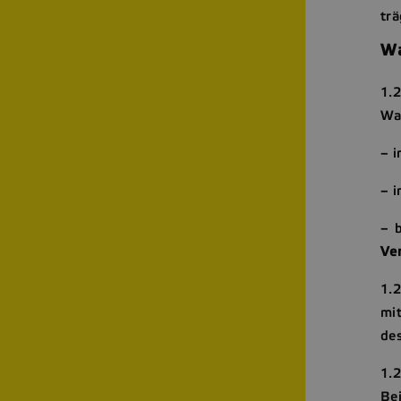
trä
Wa
1.
Wa
– i
– 
– 
Ve
1.
mit
de
1.2
Bei