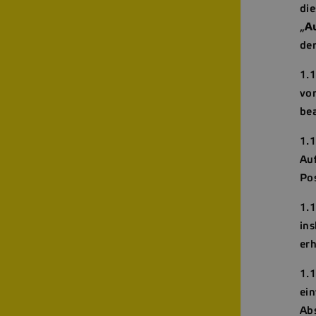
di
„
A
der
1.
vo
bea
1.
Au
Pos
1.
in
erh
1.
ei
Ab