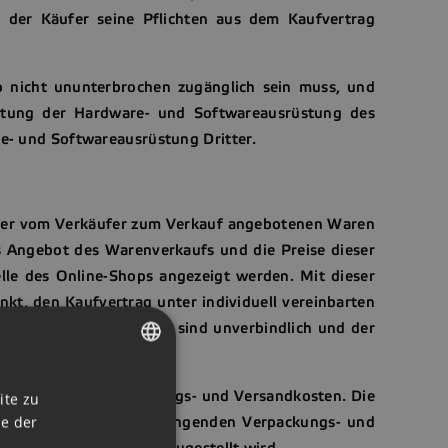
 der Käufer seine Pflichten aus dem Kaufvertrag
o nicht ununterbrochen zugänglich sein muss, und
altung der Hardware- und Softwareausrüstung des
re- und Softwareausrüstung Dritter.
s der vom Verkäufer zum Verkauf angebotenen Waren
as Angebot des Warenverkaufs und die Preise dieser
elle des Online-Shops angezeigt werden. Mit dieser
nkt, den Kaufvertrag unter individuell vereinbarten
n der Webschnittstelle sind unverbindlich und der
eser Ware abzuschließen.
CZECH
ationen zu den Verpackungs- und Versandkosten. Die
ite zu
ENGLISH
ie der
nen über die zusammenhängenden Verpackungs- und
chechischen Republik zugestellt wird.