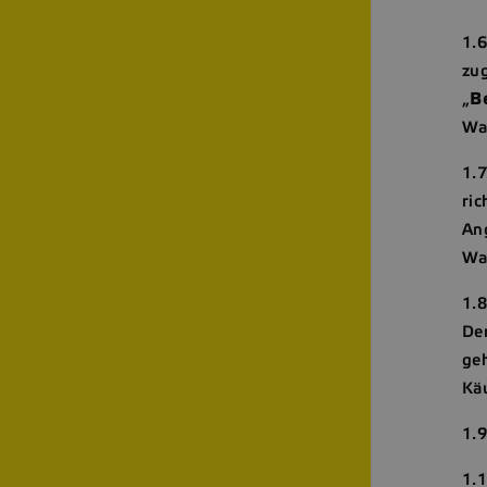
1.
zu
„
B
Wa
1.7
ri
An
Wa
1.
Der
geh
Käu
1.9
1.