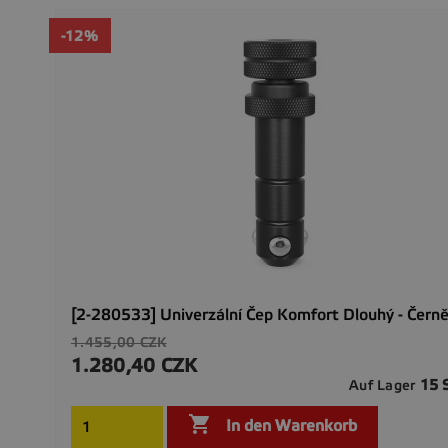
-12%
[2-280533] Univerzální Čep Komfort Dlouhý - Černě
Verkaufspreis
1.455,00 CZK
1.280,40 CZK
Preis
15 
Auf Lager

In den Warenkorb