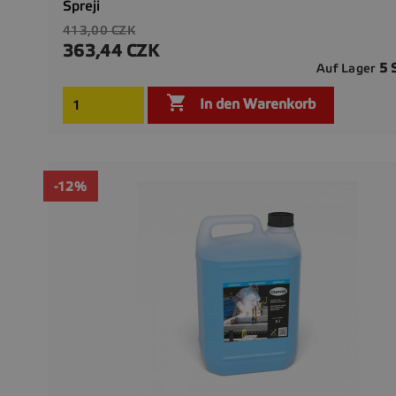
Spreji
Verkaufspreis
413,00 CZK
363,44 CZK
Preis
5 
Auf Lager

In den Warenkorb
-12%