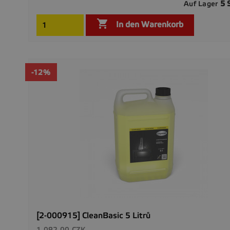
5 
Auf Lager

In den Warenkorb
-12%
[2-000915] CleanBasic 5 Litrů
Verkaufspreis
1.092,00 CZK