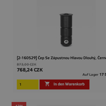
[2-160529] Čep Se Zápustnou Hlavou Dlouhý, Čern
Verkaufspreis
873,00 CZK
768,24 CZK
Preis
17 
Auf Lager

In den Warenkorb