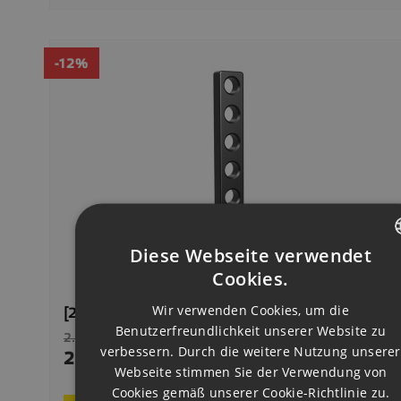
-12%
Diese Webseite verwendet
CZECH
Cookies.
ENGLISH
Wir verwenden Cookies, um die
[2-280112.N] Upínací Úhelník- Doraz 275 L ‐ Nitri
Benutzerfreundlichkeit unserer Website zu
Verkaufspreis
GERMAN
2.571,00 CZK
verbessern. Durch die weitere Nutzung unserer
2.262,48 CZK
Preis
Webseite stimmen Sie der Verwendung von
6 
Auf Lager
Cookies gemäß unserer Cookie-Richtlinie zu.