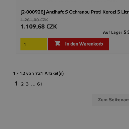
[2-000926] Antihaft S Ochranou Proti Korozi 5 Lit
Verkaufspreis
1.261,00 CZK
1.109,68 CZK
Preis
5 
Auf Lager

In den Warenkorb
1 - 12 von 721 Artikel(n)
1
2
3
…
61
Zum Seitena