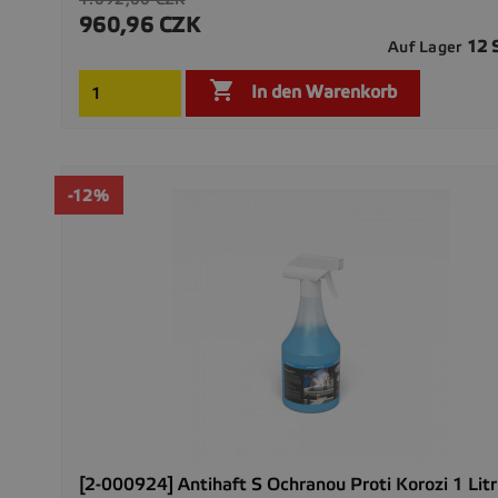
960,96 CZK
Preis
12 
Auf Lager

In den Warenkorb
-12%
[2-000924] Antihaft S Ochranou Proti Korozi 1 Lit