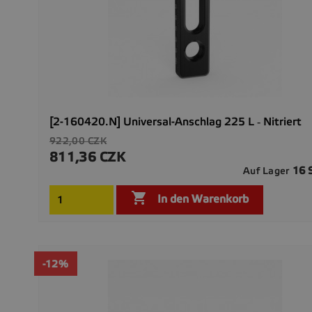
[2-160420.N] Universal-Anschlag 225 L ‐ Nitriert
Verkaufspreis
922,00 CZK
811,36 CZK
Preis
16 
Auf Lager

In den Warenkorb
-12%