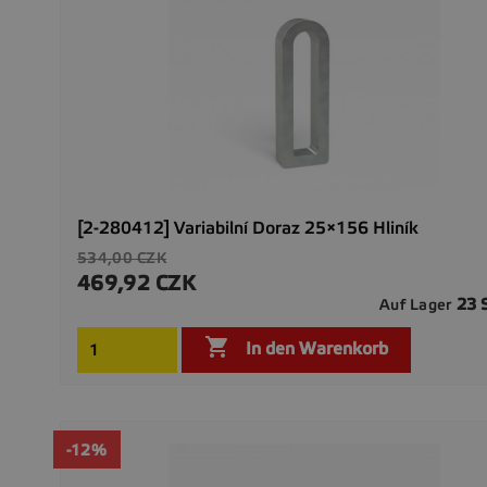
[2-280412] Variabilní Doraz 25×156 Hliník
Verkaufspreis
534,00 CZK
469,92 CZK
Preis
23 
Auf Lager

In den Warenkorb
-12%