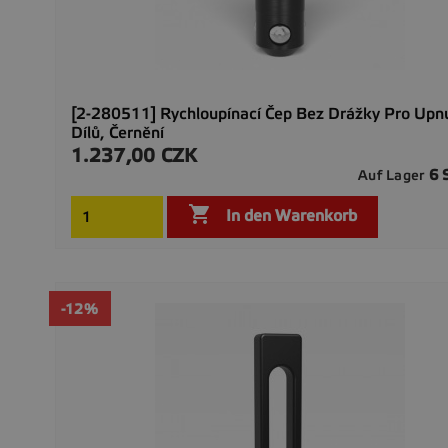
[2-280511] Rychloupínací Čep Bez Drážky Pro Upnu
Dílů, Černění
1.237,00 CZK
Preis
6 
Auf Lager

In den Warenkorb
-12%