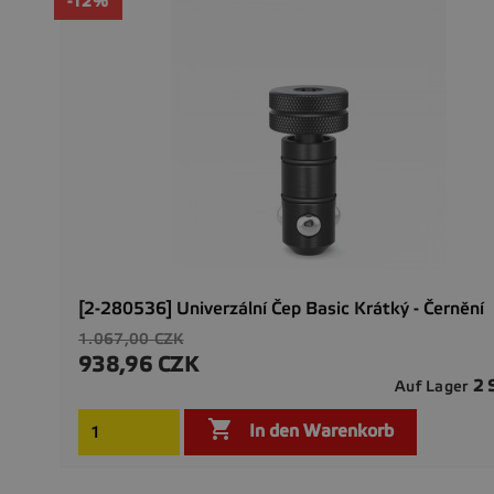
-12%
[2-280536] Univerzální Čep Basic Krátký - Černění
Verkaufspreis
1.067,00 CZK
938,96 CZK
Preis
2 
Auf Lager

In den Warenkorb