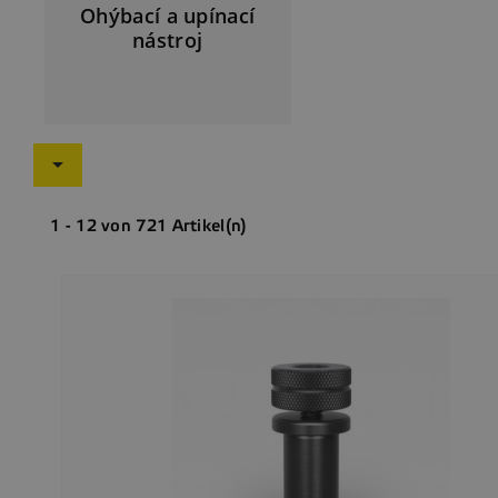
Ohýbací a upínací
nástroj

1 - 12 von 721 Artikel(n)