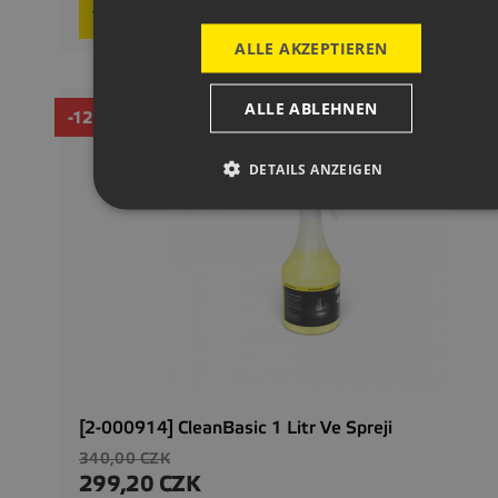

In den Warenkorb
ALLE AKZEPTIEREN
ALLE ABLEHNEN
-12%
DETAILS ANZEIGEN
[2-000914] CleanBasic 1 Litr Ve Spreji
Verkaufspreis
340,00 CZK
299,20 CZK
Preis