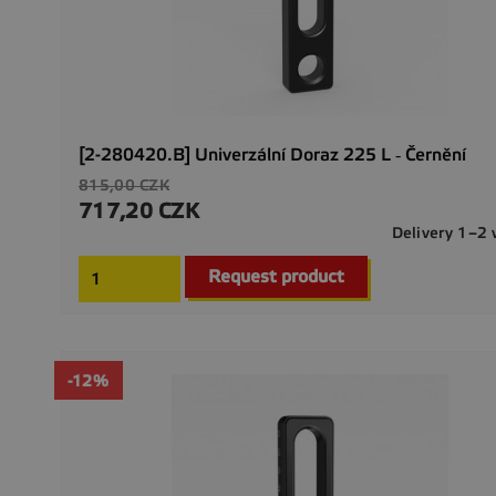
[2-280420.B] Univerzální Doraz 225 L ‐ Černění
Verkaufspreis
815,00 CZK
717,20 CZK
Preis
Delivery 1–2
Request product
-12%