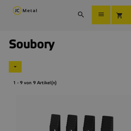


shopping_cart
Soubory

1 - 9 von 9 Artikel(n)