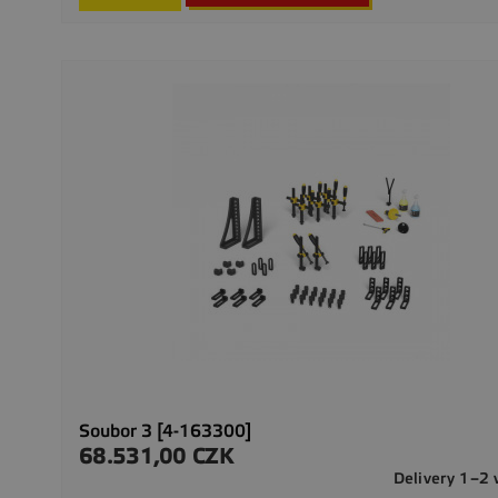
Soubor 3 [4-163300]
68.531,00 CZK
Preis
Delivery 1–2