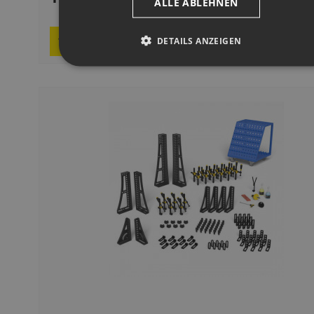
ALLE ABLEHNEN
Delivery 1–2
Request product
DETAILS ANZEIGEN