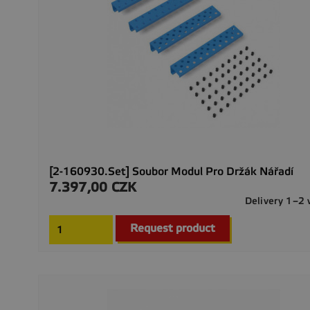
[2-160930.Set] Soubor Modul Pro Držák Nářadí
7.397,00 CZK
Preis
Delivery 1–2
Request product