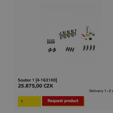
Soubor 1 [4-163100]
25.875,00 CZK
Preis
Delivery 1–2
Request product