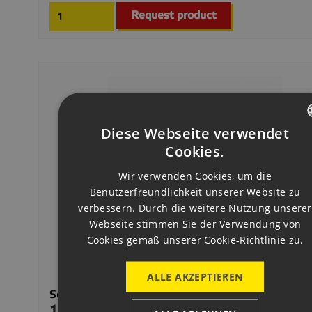
Request product
Diese Webseite verwendet
CZECH
Cookies.
ENGLISH
Wir verwenden Cookies, um die
Benutzerfreundlichkeit unserer Website zu
GERMAN
verbessern. Durch die weitere Nutzung unserer
Webseite stimmen Sie der Verwendung von
Cookies gemäß unserer Cookie-Richtlinie zu.
ALLE AKZEPTIEREN
Soubor 4 [4-163400]
104.106,00 CZK
Preis