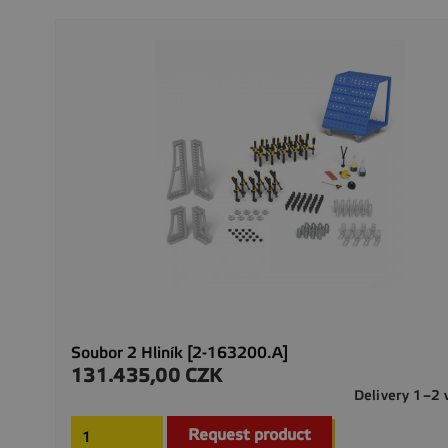
Soubor 2 Hliník [2-163200.A]
131.435,00 CZK
Preis
Delivery 1–2
Request product