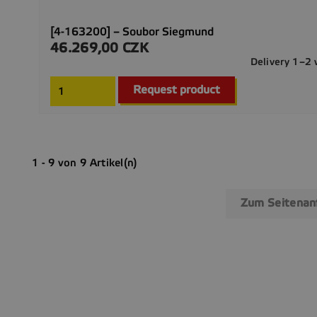
[4-163200] – Soubor Siegmund
46.269,00 CZK
Preis
Delivery 1–2
Request product
1 - 9 von 9 Artikel(n)
Zum Seitena