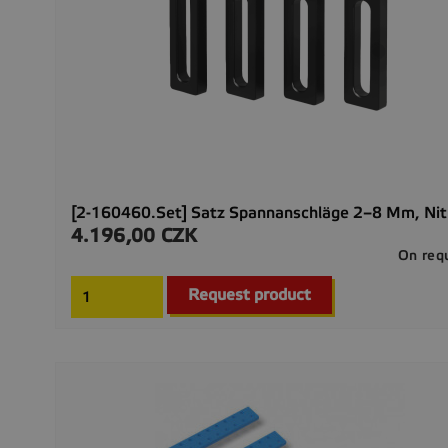
[2-160460.Set] Satz Spannanschläge 2–8 Mm, Nitr
4.196,00 CZK
Preis
On req
Request product