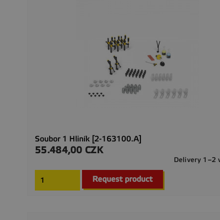
Soubor 1 Hliník [2-163100.A]
55.484,00 CZK
Preis
Delivery 1–2
Request product