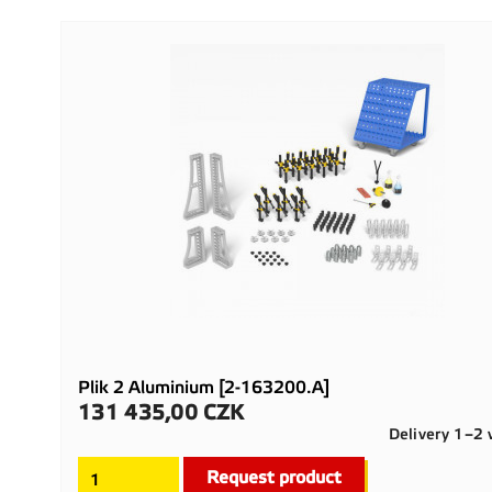
Plik 2 Aluminium [2-163200.A]
131 435,00 CZK
Cena
Delivery 1–2
Request product