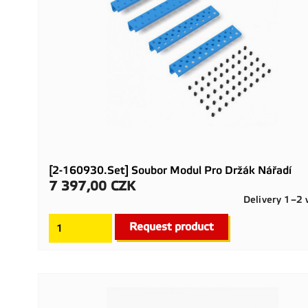
[2-160930.Set] Soubor Modul Pro Držák Nářadí
7 397,00 CZK
Cena
Delivery 1–2
Request product