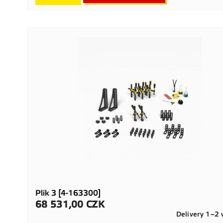
Plik 3 [4-163300]
68 531,00 CZK
Cena
Delivery 1–2