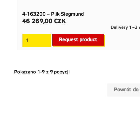
4-163200 – Plik Siegmund
46 269,00 CZK
Cena
Delivery 1–2
Request product
Pokazano 1-9 z 9 pozycji
Powrót do