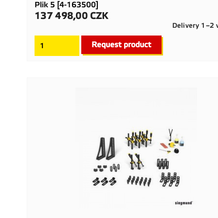
Plik 5 [4-163500]
137 498,00 CZK
Cena
Delivery 1–2
Request product