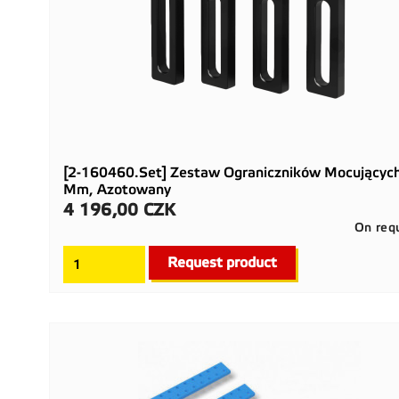
[2-160460.Set] Zestaw Ograniczników Mocującyc
Mm, Azotowany
4 196,00 CZK
Cena
On req
Request product