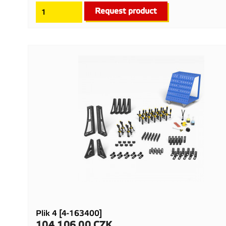
Request product
Plik 4 [4-163400]
104 106,00 CZK
Cena