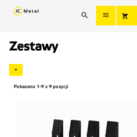


shopping_cart
Zestawy

Pokazano 1-9 z 9 pozycji