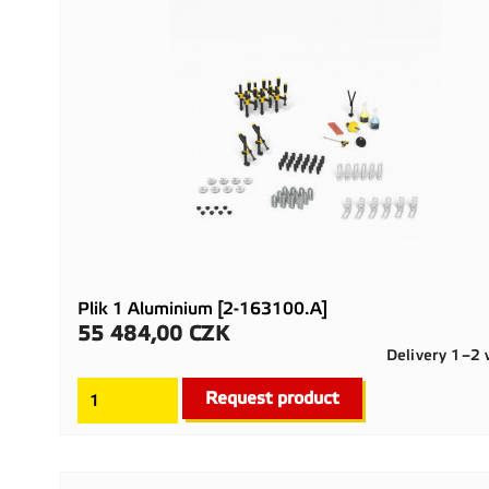
Plik 1 Aluminium [2-163100.A]
55 484,00 CZK
Cena
Delivery 1–2
Request product