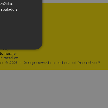
zážitku.
ENGLISH
 souladu s
GERMAN
acja o sklepie
L s. r. o.
 2298
setín
ka Czeska
ń do nas:
+420
1 990
do nas:
jc-
c-metal.cz
es
© 2026 - Oprogramowanie e-sklepu od PrestaShop™