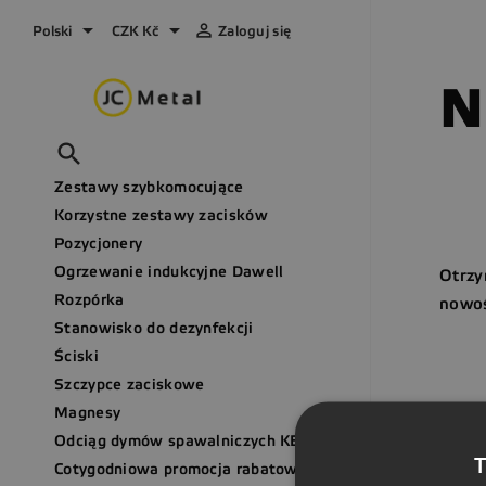



Polski
CZK Kč
Zaloguj się
N

Zestawy szybkomocujące
Korzystne zestawy zacisków
Pozycjonery
Ogrzewanie indukcyjne Dawell
Otrzy
Rozpórka
nowoś
Stanowisko do dezynfekcji
Ściski
Szczypce zaciskowe
Magnesy
Odciąg dymów spawalniczych KEMPER
T
Cotygodniowa promocja rabatowa - newsletter