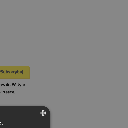
hwili. W tym
w naszej
e.
CZECH