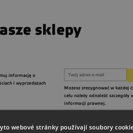
asze sklepy
muj informację o
ciach i wyprzedażach
Możesz zrezygnować w każdej c
celu należy odnaleźć szczegóły 
informacji prawnej.
yto webové stránky používají soubory cooki