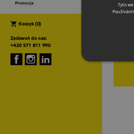
Promocje
Tyto we
Používání
Prod
shopping_cart
Koszyk
(0)
Promo
Zadzwoń do nas:
Nowe 
+420 571 811 990
Najcz
Facebook
Instagram
LinkedIn