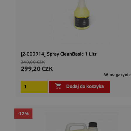
[2-000914] Spray CleanBasic 1 Litr
Cena
340,00 CZK
podstawowa
299,20 CZK
Cena
W magazynie

Dodaj do koszyka
-12%