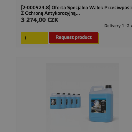
[2-000924.8] Oferta Specjalna Wałek Przeciwpośl
Z Ochroną Antykorozyjną...
3 274,00 CZK
Cena
Delivery 1–2
Request product