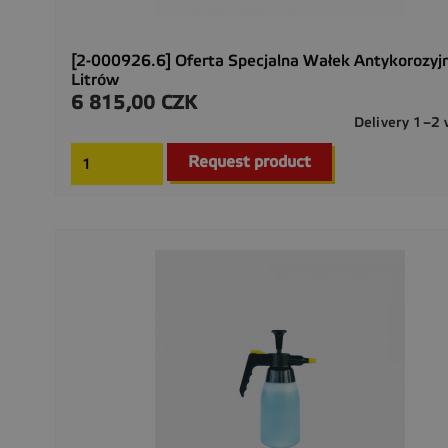
[2-000926.6] Oferta Specjalna Wałek Antykorozyjn
Litrów
6 815,00 CZK
Cena
Delivery 1–2
Request product