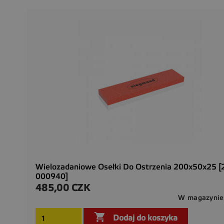
Wielozadaniowe Osełki Do Ostrzenia 200x50x25 [
000940]
485,00 CZK
Cena
W magazynie

Dodaj do koszyka