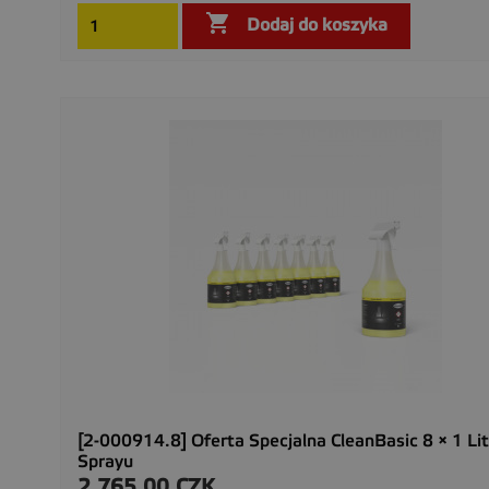

Dodaj do koszyka
[2-000914.8] Oferta Specjalna CleanBasic 8 × 1 L
Sprayu
2 765,00 CZK
Cena