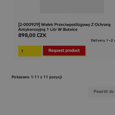
[2-000929] Wałek Przeciwpoślizgowy Z Ochroną
Antykorozyjną 1 Litr W Butelce
898,00 CZK
Cena
Delivery 1–2
Request product
Pokazano 1-11 z 11 pozycji
Powrót do