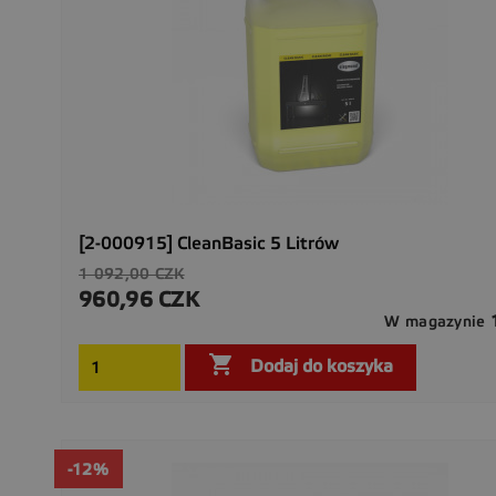
[2-000915] CleanBasic 5 Litrów
Cena
1 092,00 CZK
podstawowa
960,96 CZK
Cena
W magazynie

Dodaj do koszyka
-12%