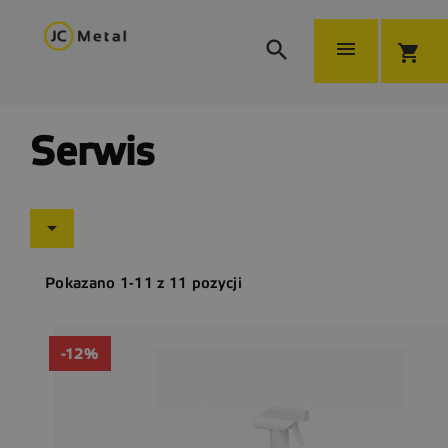


shopping_cart
Serwis

Pokazano 1-11 z 11 pozycji
-12%