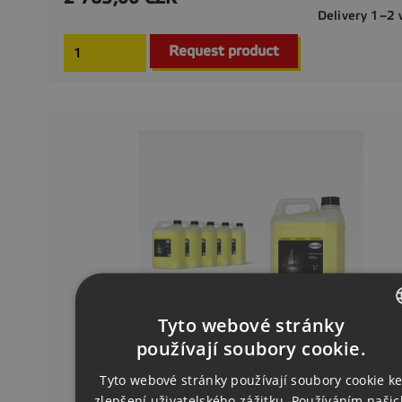
Delivery 1–2
Request product
Tyto webové stránky
CZECH
používají soubory cookie.
ENGLISH
Tyto webové stránky používají soubory cookie k
zlepšení uživatelského zážitku. Používáním našic