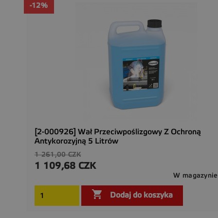
-12%
[2-000926] Wał Przeciwpoślizgowy Z Ochroną
Antykorozyjną 5 Litrów
Cena
1 261,00 CZK
podstawowa
1 109,68 CZK
Cena
W magazynie

Dodaj do koszyka