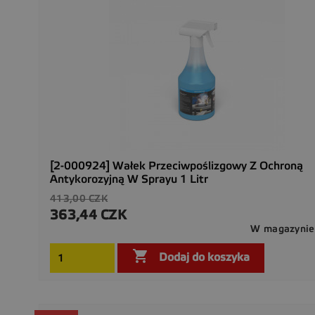
[2-000924] Wałek Przeciwpoślizgowy Z Ochroną
Antykorozyjną W Sprayu 1 Litr
Cena
413,00 CZK
podstawowa
363,44 CZK
Cena
W magazynie

Dodaj do koszyka