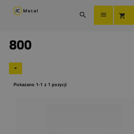


shopping_cart
800

Pokazano 1-1 z 1 pozycji