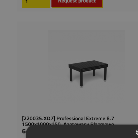
Request product
[220035.XD7] Professional Extreme 8.7
1500x1000x150, Azotowany Plazmowo,...
64 336,00 CZK
Cena
Delivery 2–4