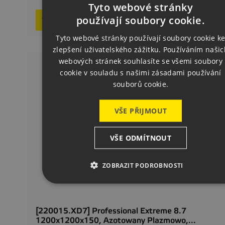
Tyto webové stránky
CZECH
používají soubory cookie.
Request product
ENGLISH
Tyto webové stránky používají soubory cookie k
zlepšení uživatelského zážitku. Používáním našic
GERMAN
webových stránek souhlasíte se všemi soubory
cookie v souladu s našimi zásadami používání
souborů cookie.
VŠE PŘIJMOUT
VŠE ODMÍTNOUT
ZOBRAZIT PODROBNOSTI
[220015.XD7] Professional Extreme 8.7
1200x1200x150, Azotowany Plazmowo,...