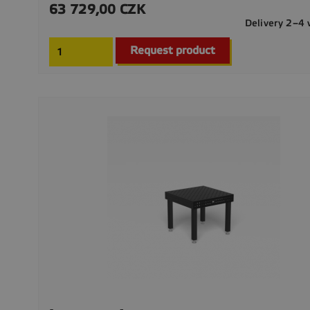
63 729,00 CZK
Cena
Delivery 2–4
Request product