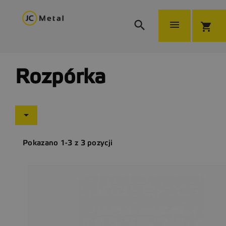


shopping_cart
Rozpórka

Pokazano 1-3 z 3 pozycji