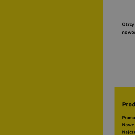
Otrzy
nowoś
Prod
Promo
Nowe 
Najcz