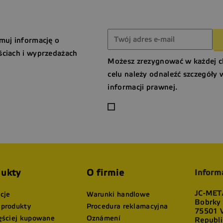
muj informację o
ciach i wyprzedażach
Możesz zrezygnować w każdej c
celu należy odnaleźć szczegóły 
informacji prawnej.
ukty
O firmie
Inform
JC-META
cje
Warunki handlowe
Bobrky
produkty
Procedura reklamacyjna
75501 V
ęściej kupowane
Oznámení
Republi