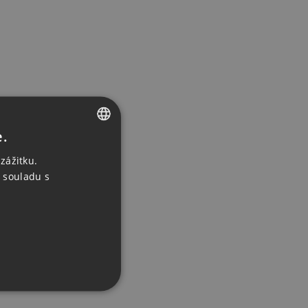
e.
CZECH
zážitku.
ENGLISH
 souladu s
GERMAN