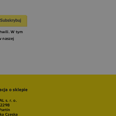
hwili. W tym
w naszej
acja o sklepie
L s. r. o.
 2298
setín
ka Czeska