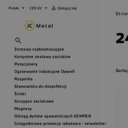



Polski
CZK Kč
Zaloguj się
Stro
2

Zestawy szybkomocujące
Korzystne zestawy zacisków
Pozycjonery
Sortu
Ogrzewanie indukcyjne Dawell
Rozpórka
Stanowisko do dezynfekcji
Ściski
Szczypce zaciskowe
Magnesy
Odciąg dymów spawalniczych KEMPER
Cotygodniowa promocja rabatowa - newsletter