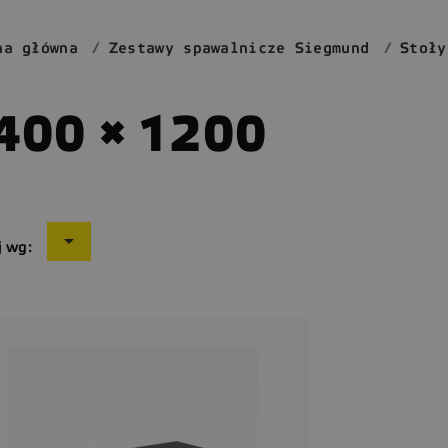
na główna
Zestawy spawalnicze Siegmund
Stoły
400 × 1200

j wg: