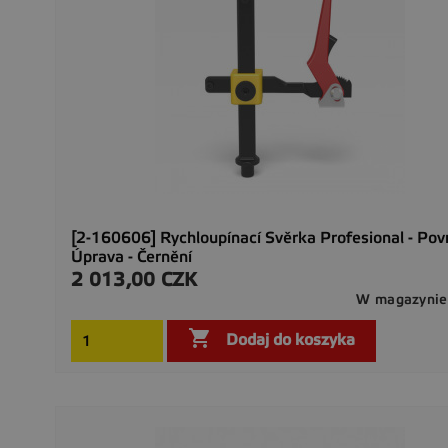
[2-160606] Rychloupínací Svěrka Profesional - Pov
Úprava - Černění
2 013,00 CZK
Cena
W magazynie

Dodaj do koszyka