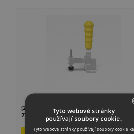
[2-009082] Vertikální Rychloupínka
Tyto webové stránky
728,00 CZK
Cena
CZECH
používají soubory cookie.
Delivery 1–2
ENGLISH
Tyto webové stránky používají soubory cookie k
Request product