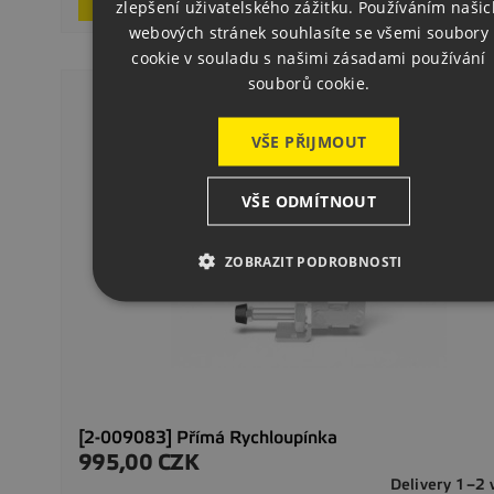
zlepšení uživatelského zážitku. Používáním našic
GERMAN
webových stránek souhlasíte se všemi soubory
cookie v souladu s našimi zásadami používání
souborů cookie.
VŠE PŘIJMOUT
VŠE ODMÍTNOUT
ZOBRAZIT PODROBNOSTI
[2-009083] Přímá Rychloupínka
995,00 CZK
Cena
Delivery 1–2