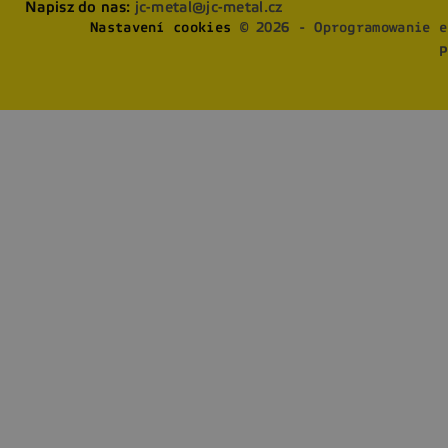
Napisz do nas:
jc-metal@jc-metal.cz
Nastavení cookies
© 2026 - Oprogramowanie e
P