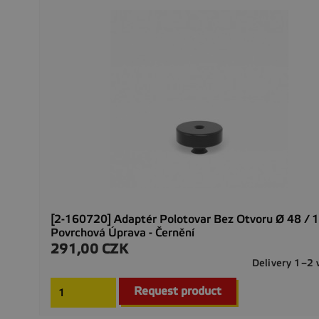
[2-160720] Adaptér Polotovar Bez Otvoru Ø 48 / 1
Povrchová Úprava - Černění
291,00 CZK
Cena
Delivery 1–2
Request product