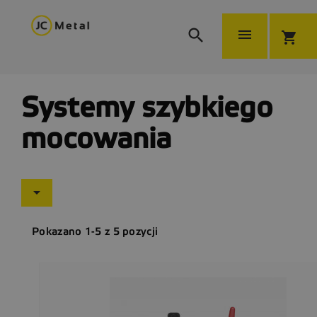


shopping_cart
Systemy szybkiego
mocowania

Pokazano 1-5 z 5 pozycji