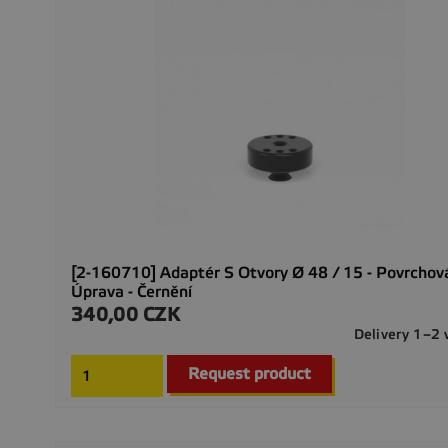
[2-160710] Adaptér S Otvory Ø 48 / 15 - Povrchov
Úprava - Černění
340,00 CZK
Cena
Delivery 1–2
Request product