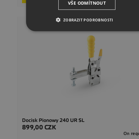
VŠE ODMÍTNOUT
ZOBRAZIT PODROBNOSTI
Docisk Pionowy 240 UR SL
899,00 CZK
Cena
On req