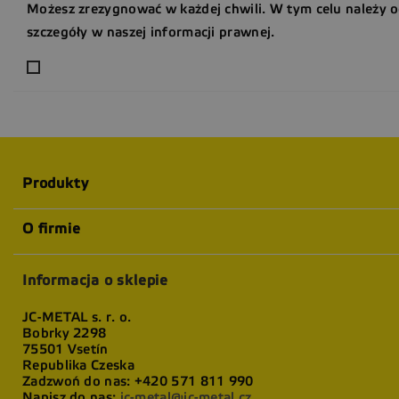
Możesz zrezygnować w każdej chwili. W tym celu należy 
szczegóły w naszej informacji prawnej.
Produkty
O firmie
Informacja o sklepie
JC-METAL s. r. o.
Bobrky 2298
75501 Vsetín
Republika Czeska
Zadzwoń do nas:
+420 571 811 990
Napisz do nas:
jc-metal@jc-metal.cz