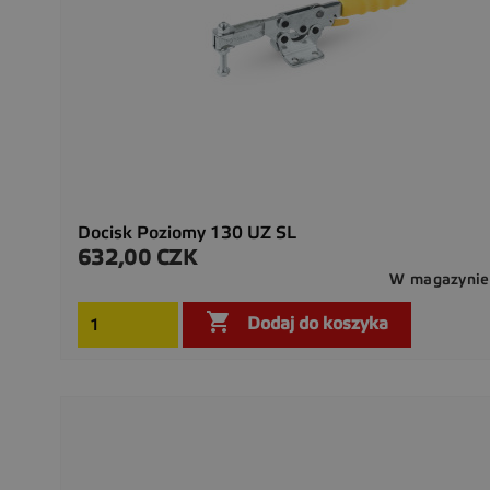
Docisk Poziomy 130 UZ SL
632,00 CZK
Cena
W magazynie

Dodaj do koszyka