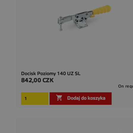
Docisk Poziomy 140 UZ SL
842,00 CZK
Cena
On req

Dodaj do koszyka