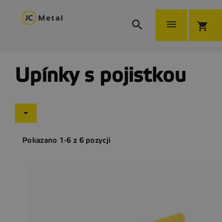


shopping_cart
Upínky s pojistkou

Pokazano 1-6 z 6 pozycji