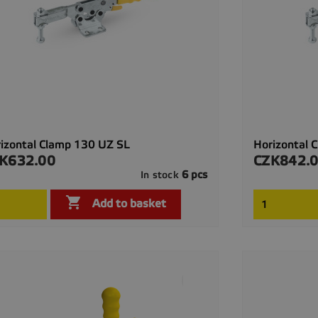
izontal Clamp 130 UZ SL
Horizontal 
K632.00
CZK842.
ce
Price
6 pcs
In stock

Quick view

Add to basket