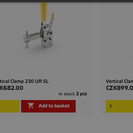
tical Clamp 230 UR SL
Vertical Cl
K682.00
CZK899.
ce
Price
2 pcs
In stock

Quick view

Add to basket