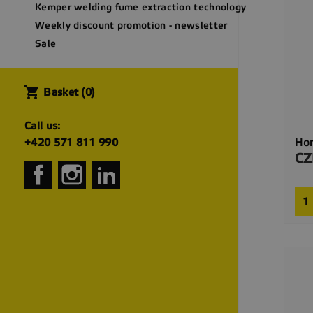
Kemper welding fume extraction technology
Weekly discount promotion - newsletter
Sale
shopping_cart
Basket
(0)
Call us:
Hor
+420 571 811 990
CZ
Pri
Facebook
Instagram
LinkedIn