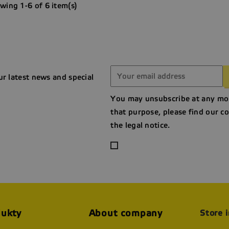
wing 1-6 of 6 item(s)
ur latest news and special
You may unsubscribe at any mo
that purpose, please find our co
the legal notice.
ukty
About company
Store 