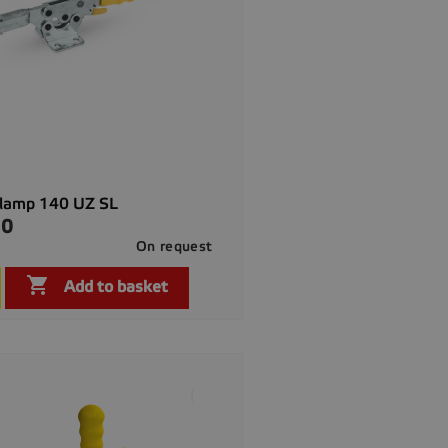
Clamp 140 UZ SL
00
On request

Quick view

Add to basket