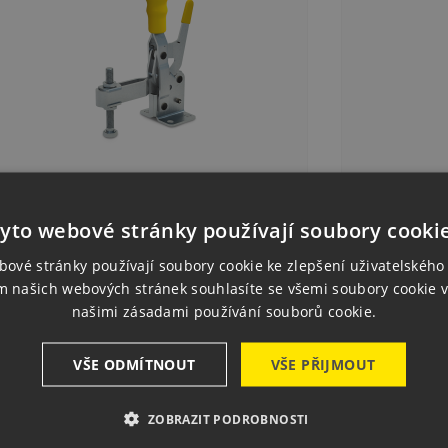
yto webové stránky používají soubory cooki
tical Clamp 230 UZ SL
Vertical Cl
K682.00
CZK899.
ce
Price
bové stránky používají soubory cookie ke zlepšení uživatelského 
5 pcs
In stock
m našich webových stránek souhlasíte se všemi soubory cookie v

Quick view
našimi zásadami používání souborů cookie.

Add to basket
VŠE ODMÍTNOUT
VŠE PŘIJMOUT
ZOBRAZIT PODROBNOSTI