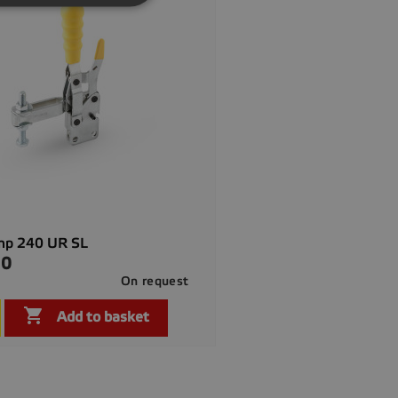
amp 240 UR SL
00
On request

Quick view

Add to basket