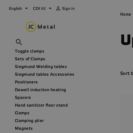



English
CZK Kč
Sign in
Home
U

Toggle clamps
Sets of Clamps
Siegmund Welding tables
Sort 
Siegmund tables Accessories
Positioners
Dawell induction heating
Spacers
Hand sanitizer floor stand
Clamps
Clamping plier
Magnets