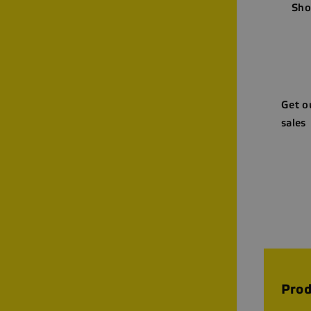
Sho
Get o
sales
Prod