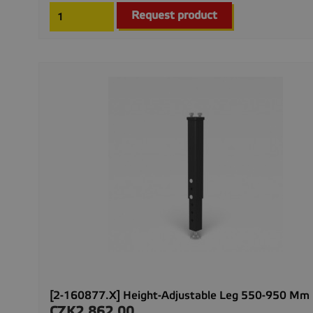
Request product
[2-160877.X] Height-Adjustable Leg 550-950 Mm
CZK2,862.00
Price