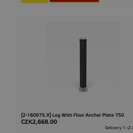
[2-160875.X] Leg With Floor Anchor Plate 750
CZK2,668.00
Price
Delivery 1–2