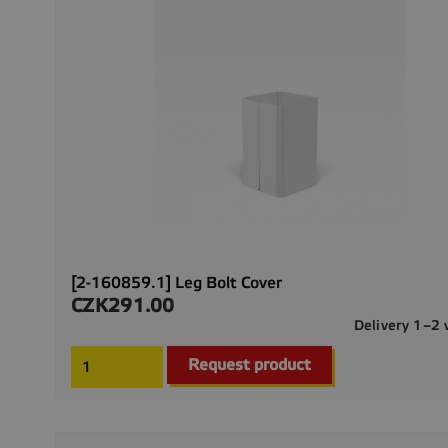
[2-160859.1] Leg Bolt Cover
CZK291.00
Price
Delivery 1–2
Request product