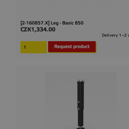
[2-160857.X] Leg - Basic 850
CZK1,334.00
Price
Delivery 1–2
Request product