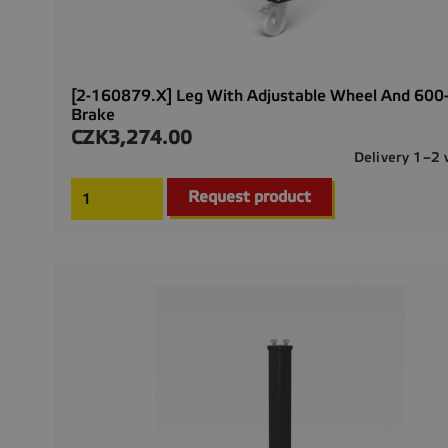
[2-160879.X] Leg With Adjustable Wheel And 600
Brake
CZK3,274.00
Price
Delivery 1–2
Request product