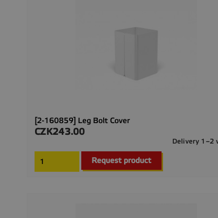
[2-160859] Leg Bolt Cover
CZK243.00
Price
Delivery 1–2
Request product