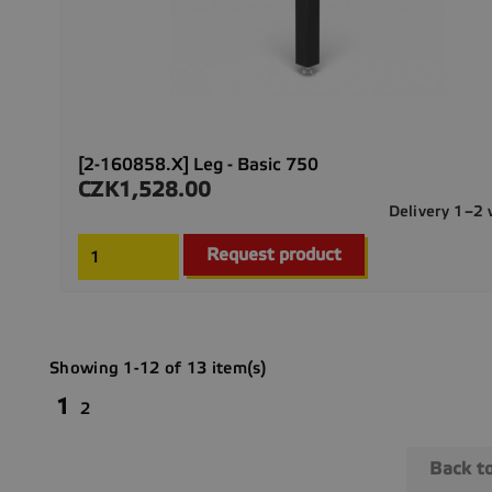
[2-160858.X] Leg - Basic 750
CZK1,528.00
Price
Delivery 1–2
Request product
Showing 1-12 of 13 item(s)
1
2
Back t