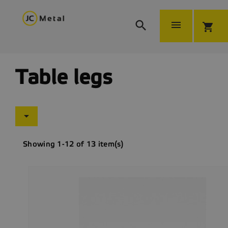


shopping_cart
Table legs

Showing 1-12 of 13 item(s)