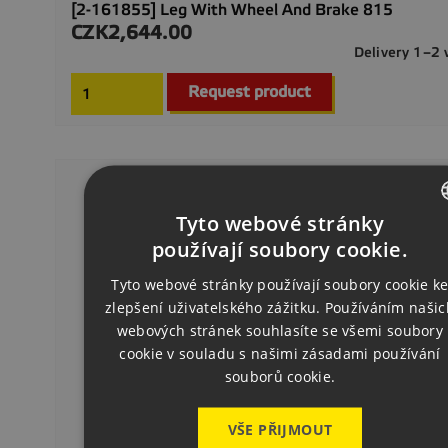
[2-161855] Leg With Wheel And Brake 815
CZK2,644.00
Price
Delivery 1–2
Request product
Tyto webové stránky
CZECH
používají soubory cookie.
ENGLISH
Tyto webové stránky používají soubory cookie k
zlepšení uživatelského zážitku. Používáním našic
GERMAN
webových stránek souhlasíte se všemi soubory
cookie v souladu s našimi zásadami používání
souborů cookie.
VŠE PŘIJMOUT