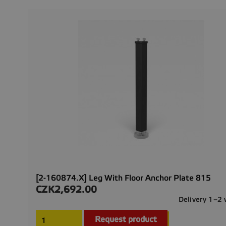
[2-160874.X] Leg With Floor Anchor Plate 815
CZK2,692.00
Price
Delivery 1–2
Request product