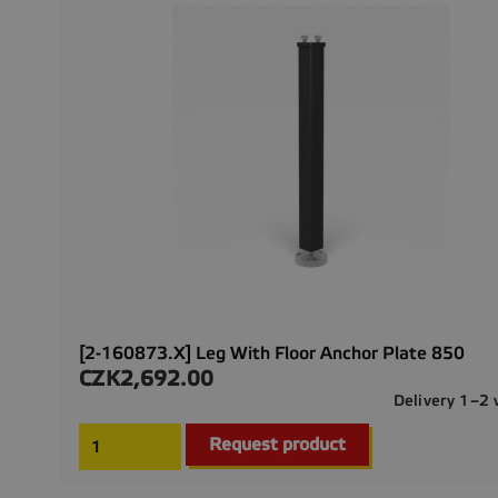
[2-160873.X] Leg With Floor Anchor Plate 850
CZK2,692.00
Price
Delivery 1–2
Request product