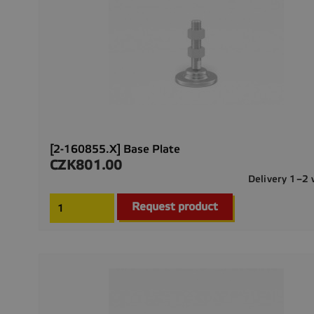
[2-160855.X] Base Plate
CZK801.00
Price
Delivery 1–2
Request product