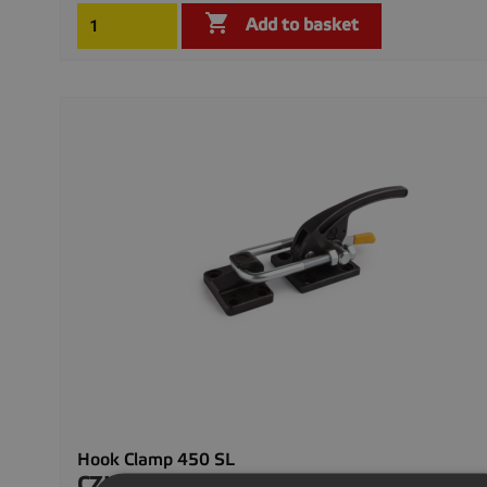

Add to basket
Hook Clamp 450 SL
CZK2,190.00
Price