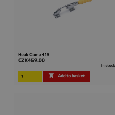
Hook Clamp 415
CZK459.00
Price
In stoc

Add to basket