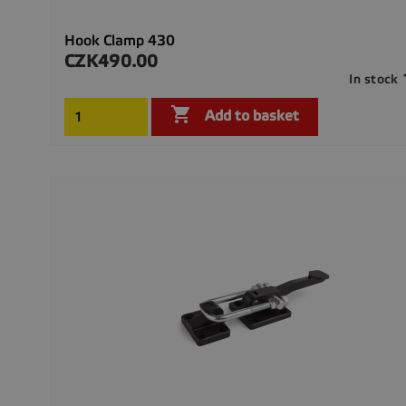
Hook Clamp 430
CZK490.00
Price
In stock

Add to basket