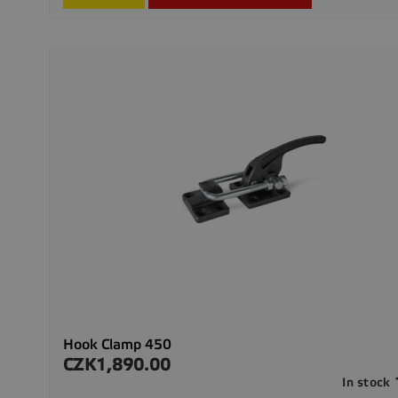
Hook Clamp 450
CZK1,890.00
Price
In stock