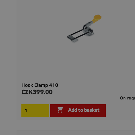
Hook Clamp 410
CZK399.00
Price
On req

Add to basket