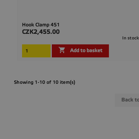
Hook Clamp 451
CZK2,455.00
Price
In stoc

Add to basket
Showing 1-10 of 10 item(s)
Back t