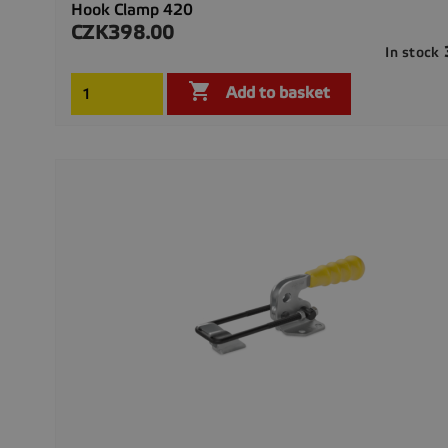
Hook Clamp 420
CZK398.00
Price
In stock

Add to basket