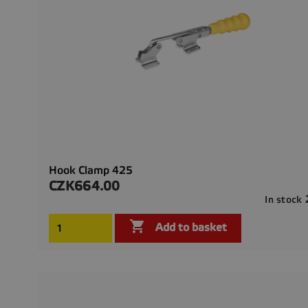
Hook Clamp 425
CZK664.00
Price
In stock

Add to basket