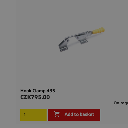
Hook Clamp 435
CZK795.00
Price
On req

Add to basket