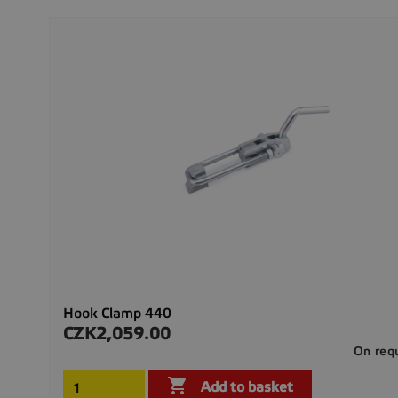
Hook Clamp 440
CZK2,059.00
Price
On req

Add to basket