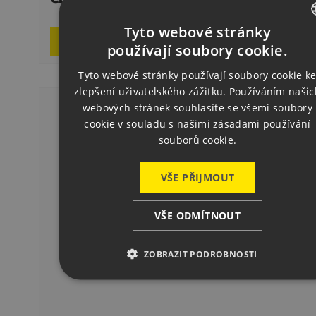
On req
Tyto webové stránky

Add to basket
CZECH
používají soubory cookie.
ENGLISH
Tyto webové stránky používají soubory cookie k
zlepšení uživatelského zážitku. Používáním našic
GERMAN
webových stránek souhlasíte se všemi soubory
cookie v souladu s našimi zásadami používání
souborů cookie.
VŠE PŘIJMOUT
VŠE ODMÍTNOUT
ZOBRAZIT PODROBNOSTI