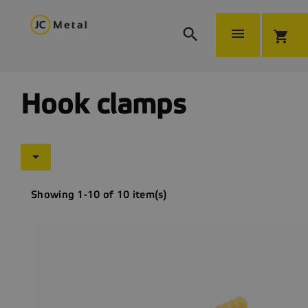


shopping_cart
Hook clamps

Showing 1-10 of 10 item(s)