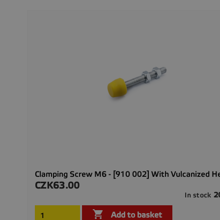
Clamping Screw M6 - [910 002] With Vulcanized H
CZK63.00
Price
2
In stock

Add to basket