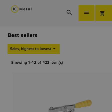


shopping_cart
Best sellers

Sales, highest to lowest
Showing 1-12 of 423 item(s)