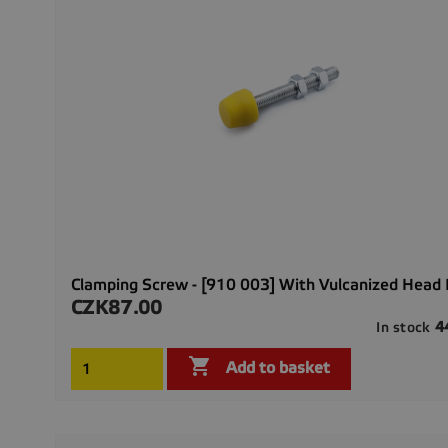
Clamping Screw - [910 003] With Vulcanized Head
CZK87.00
Price
4
In stock

Add to basket