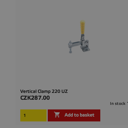
Vertical Clamp 220 UZ
CZK287.00
Price
In stock

Add to basket