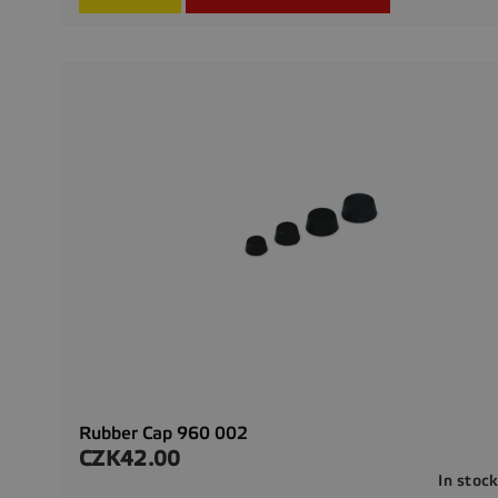
Rubber Cap 960 002
CZK42.00
Price
In stoc