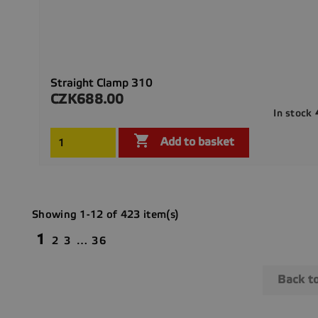
Straight Clamp 310
CZK688.00
Price
In stock

Add to basket
Showing 1-12 of 423 item(s)
1
2
3
…
36
Back t