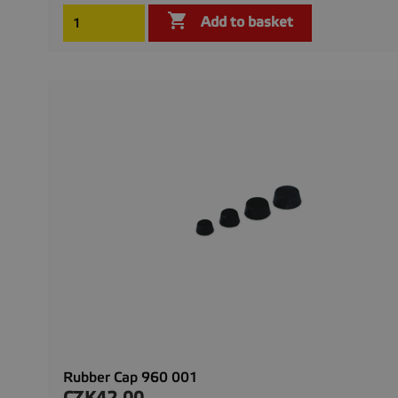

Add to basket
Rubber Cap 960 001
CZK42.00
Price