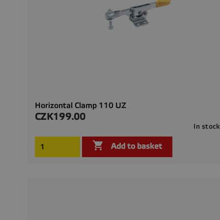
Horizontal Clamp 110 UZ
CZK199.00
Price
In stoc

Add to basket