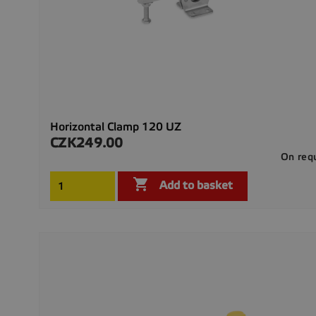
Horizontal Clamp 120 UZ
CZK249.00
Price
On req

Add to basket