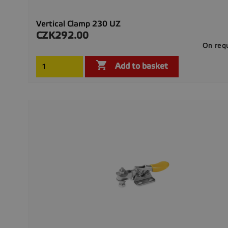
Vertical Clamp 230 UZ
CZK292.00
Price
On req

Add to basket