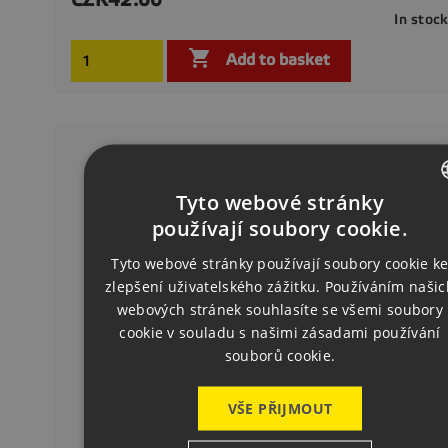
In stoc

Add to basket
Tyto webové stránky
CZECH
používají soubory cookie.
ENGLISH
Tyto webové stránky používají soubory cookie k
zlepšení uživatelského zážitku. Používáním našic
GERMAN
webových stránek souhlasíte se všemi soubory
cookie v souladu s našimi zásadami používání
souborů cookie.
VŠE PŘIJMOUT