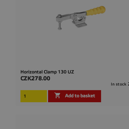
Horizontal Clamp 130 UZ
CZK278.00
Price
In stock

Add to basket