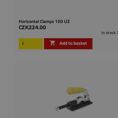
Horizontal Clamps 100 UZ
CZK224.00
Price
In stock

Add to basket