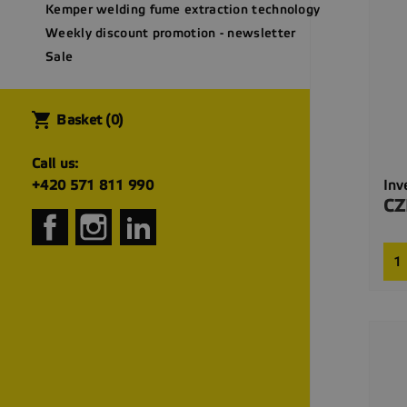
Kemper welding fume extraction technology
Weekly discount promotion - newsletter
Sale
shopping_cart
Basket
(0)
Call us:
Inv
+420 571 811 990
CZ
Pri
Facebook
Instagram
LinkedIn