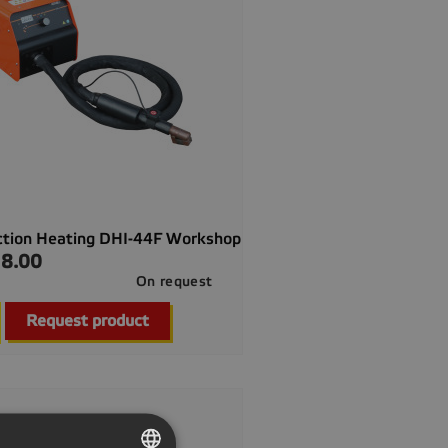
ction Heating DHI-44F Workshop
8.00
On request

Quick view
Request product