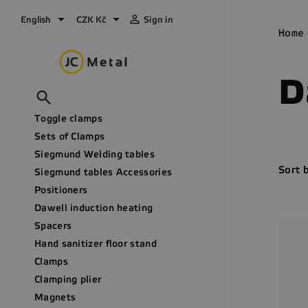



English
CZK Kč
Sign in
Home
D

Toggle clamps
Sets of Clamps
Siegmund Welding tables
Sort 
Siegmund tables Accessories
Positioners
Dawell induction heating
Spacers
Hand sanitizer floor stand
Clamps
Clamping plier
Magnets