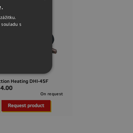
e.
CZECH
zážitku.
ENGLISH
 souladu s
GERMAN
ction Heating DHI-45F
4.00
On request

Quick view
Request product