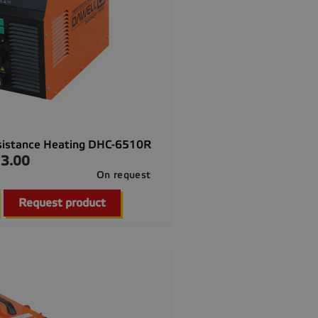
sistance Heating DHC-6510R
3.00
On request

Quick view
Request product