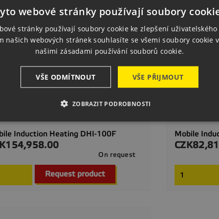
yto webové stránky používají soubory cooki
bové stránky používají soubory cookie ke zlepšení uživatelského 
m našich webových stránek souhlasíte se všemi soubory cookie v
našimi zásadami používání souborů cookie.
VŠE ODMÍTNOUT
VŠE PŘIJMOUT
ZOBRAZIT PODROBNOSTI
ile Induction Heating DHI-100F
Mobile Indu
K154,958.00
CZK82,81
ce
Price
On request

Quick view
Request product