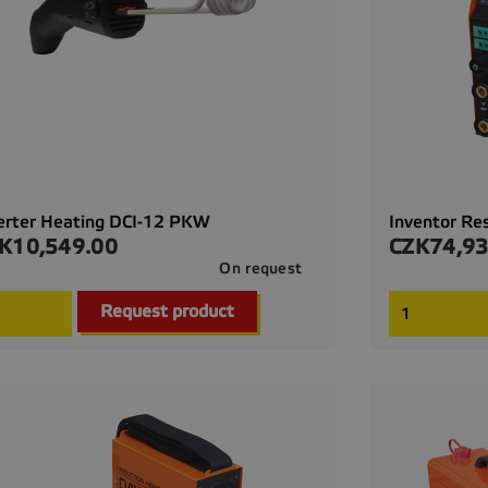
erter Heating DCI-12 PKW
Inventor Re
K10,549.00
CZK74,93
ce
Price
On request

Quick view
Request product