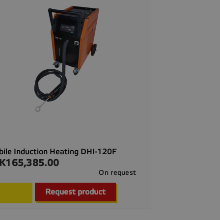
ile Induction Heating DHI-120F
K165,385.00
ce
On request

Quick view
Request product