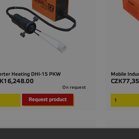
erter Heating DHI-15 PKW
Mobile Indu
K16,248.00
CZK77,35
ce
Price
On request

Quick view
Request product