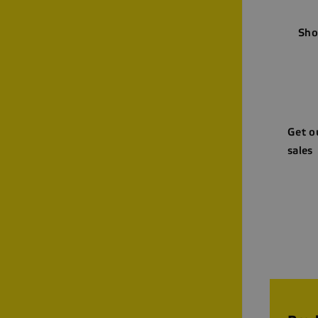
Sho
Get o
sales