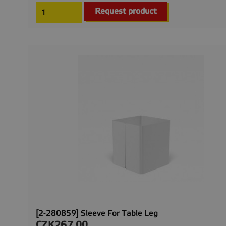
Request product
[2-280859] Sleeve For Table Leg
CZK267.00
Price