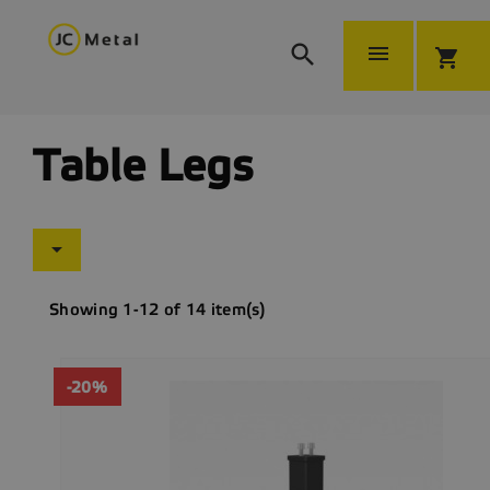


shopping_cart
Table Legs

Showing 1-12 of 14 item(s)
-20%