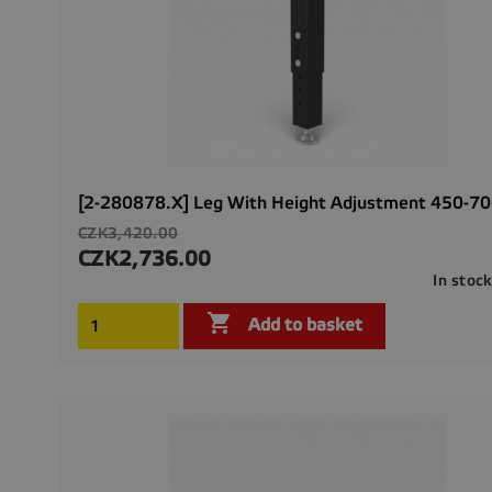
[2-280878.X] Leg With Height Adjustment 450-
Regular
CZK3,420.00
price
CZK2,736.00
Price
In stoc

Add to basket