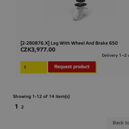
[2-280876.X] Leg With Wheel And Brake 650
CZK3,977.00
Price
Delivery 1–2
Request product
Showing 1-12 of 14 item(s)
1
2
Back t