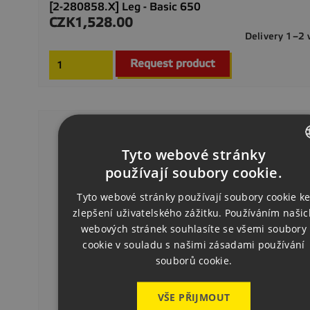
[2-280858.X] Leg - Basic 650
CZK1,528.00
Price
Delivery 1–2
Request product
Tyto webové stránky
CZECH
používají soubory cookie.
ENGLISH
Tyto webové stránky používají soubory cookie k
zlepšení uživatelského zážitku. Používáním našic
GERMAN
webových stránek souhlasíte se všemi soubory
cookie v souladu s našimi zásadami používání
souborů cookie.
VŠE PŘIJMOUT