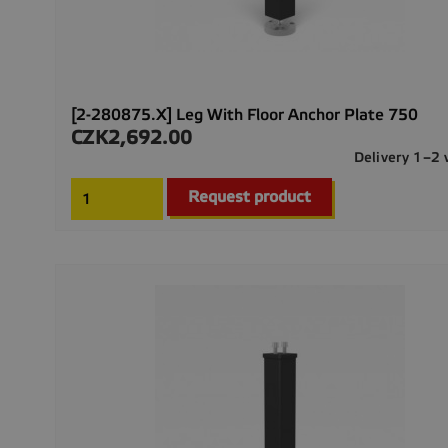
[2-280875.X] Leg With Floor Anchor Plate 750
CZK2,692.00
Price
Delivery 1–2
Request product