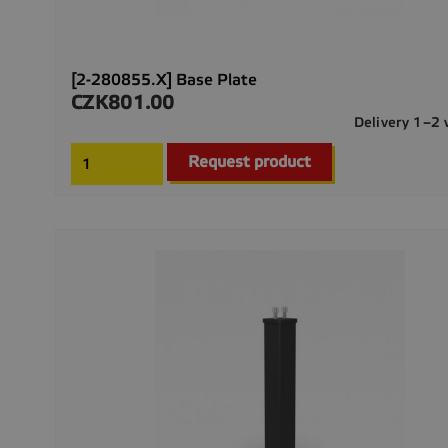
[2-280855.X] Base Plate
CZK801.00
Price
Delivery 1–2
Request product