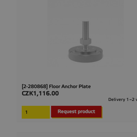
[2-280868] Floor Anchor Plate
CZK1,116.00
Price
Delivery 1–2
Request product