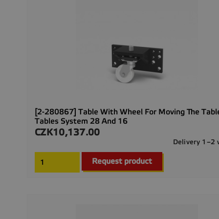
[2-280867] Table With Wheel For Moving The Tabl
Tables System 28 And 16
CZK10,137.00
Price
Delivery 1–2
Request product