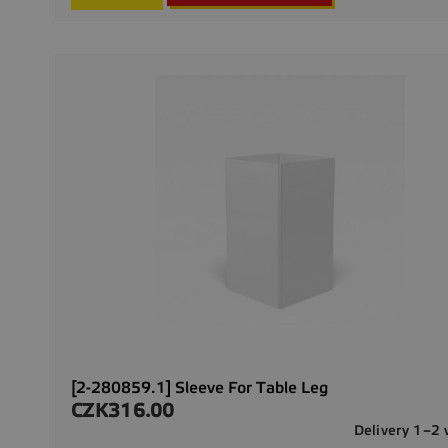
[2-280859.1] Sleeve For Table Leg
CZK316.00
Price
Delivery 1–2