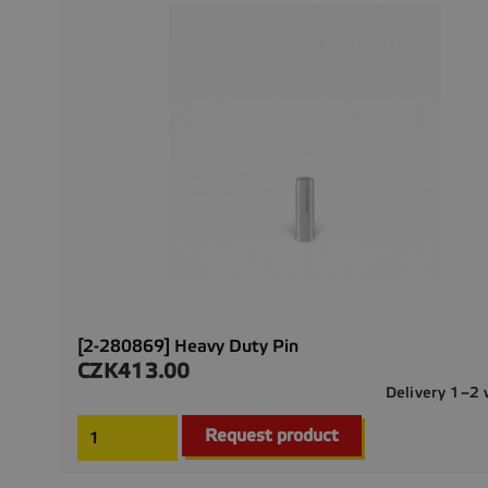
[2-280869] Heavy Duty Pin
CZK413.00
Price
Delivery 1–2
Request product