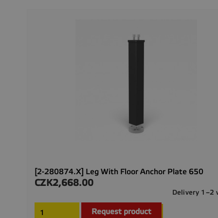
[2-280874.X] Leg With Floor Anchor Plate 650
CZK2,668.00
Price
Delivery 1–2
Request product