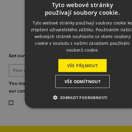
Back t
Tyto webové stránky
CZECH
používají soubory cookie.
ENGLISH
Tyto webové stránky používají soubory cookie k
zlepšení uživatelského zážitku. Používáním našic
GERMAN
webových stránek souhlasíte se všemi soubory
cookie v souladu s našimi zásadami používání
souborů cookie.
Get our latest news and special sales
VŠE PŘIJMOUT
VŠE ODMÍTNOUT
You may unsubscribe at any moment. For that purpose, p
our contact info in the legal notice.
ZOBRAZIT PODROBNOSTI