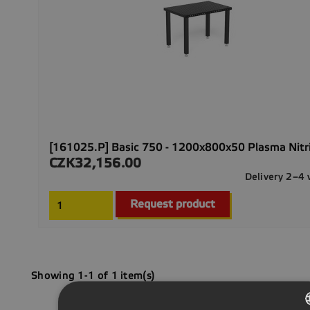
[161025.P] Basic 750 - 1200x800x50 Plasma Nitr
CZK32,156.00
Price
Delivery 2–4
Request product
Showing 1-1 of 1 item(s)