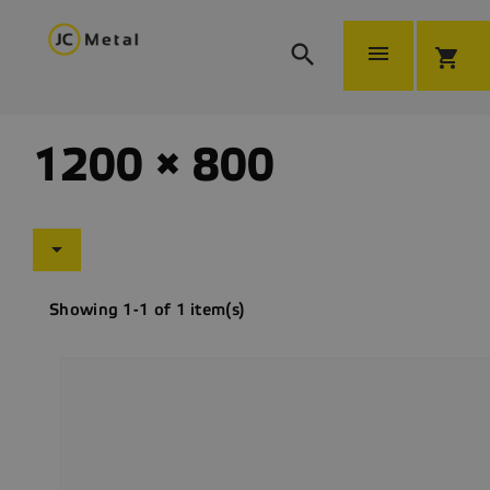


shopping_cart
1200 × 800

Showing 1-1 of 1 item(s)