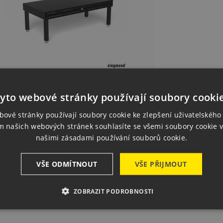
0030.P] Professional 750 -
0x1200x200, Plasma Nitrided, 4x Leg
yto webové stránky používají soubory cooki
ndard...
K134,362.00
ce
bové stránky používají soubory cookie ke zlepšení uživatelského 
1 pcs
In stock
m našich webových stránek souhlasíte se všemi soubory cookie v

Quick view
našimi zásadami používání souborů cookie.

Add to basket
VŠE ODMÍTNOUT
VŠE PŘIJMOUT
ZOBRAZIT PODROBNOSTI
wing 1-1 of 1 item(s)