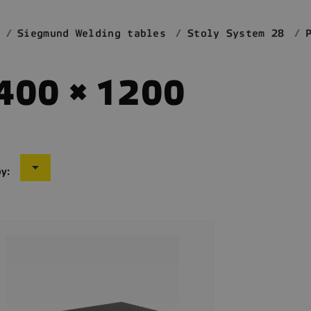
Siegmund Welding tables
Stoly System 28
400 × 1200

by: