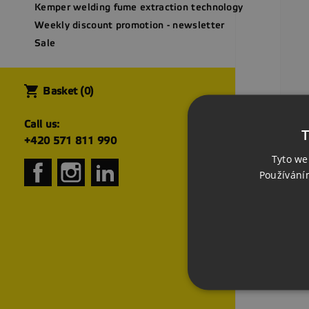
Kemper welding fume extraction technology
Weekly discount promotion - newsletter
Sale
shopping_cart
Basket
(0)
[28
Call us:
240
T
Sta
+420 571 811 990
CZ
Pri
Tyto we
Facebook
Instagram
LinkedIn
Používání
Sho