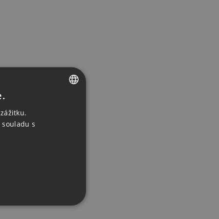
e.
CZECH
zážitku.
ENGLISH
 souladu s
GERMAN