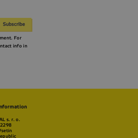
ment. For
ntact info in
information
L s. r. o.
 2298
setín
epublic