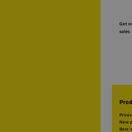
Get o
sales
Prod
Prices
New p
Best 