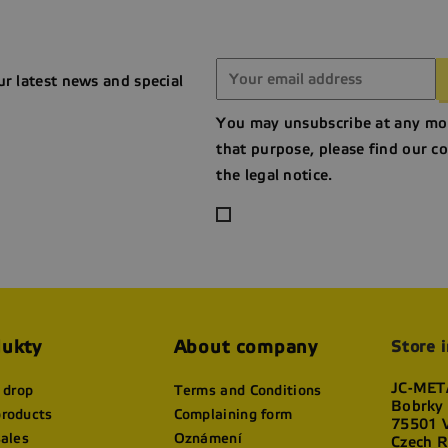
ur latest news and special
You may unsubscribe at any mo
that purpose, please find our co
the legal notice.
ukty
About company
Store 
JC-META
 drop
Terms and Conditions
Bobrky
roducts
Complaining form
75501 V
sales
Oznámení
Czech R