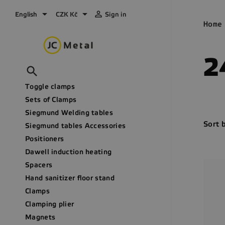



English
CZK Kč
Sign in
Home
2

Toggle clamps
Sets of Clamps
Siegmund Welding tables
Sort 
Siegmund tables Accessories
Positioners
Dawell induction heating
Spacers
Hand sanitizer floor stand
Clamps
Clamping plier
Magnets