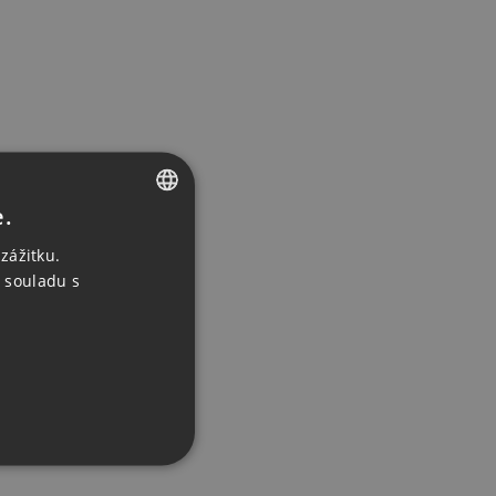
e.
CZECH
zážitku.
ENGLISH
 souladu s
GERMAN