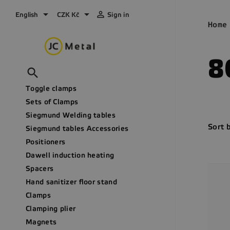



English
CZK Kč
Sign in
Home
8

Toggle clamps
Sets of Clamps
Siegmund Welding tables
Sort 
Siegmund tables Accessories
Positioners
Dawell induction heating
Spacers
Hand sanitizer floor stand
Clamps
Clamping plier
Magnets