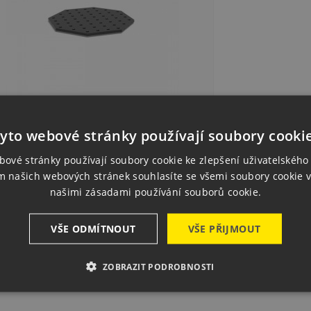
mihranná Deska SW 800x25
yto webové stránky používají soubory cooki
smanitridovaný
K64,376.00
ce
bové stránky používají soubory cookie ke zlepšení uživatelského 
1 pcs
In stock
m našich webových stránek souhlasíte se všemi soubory cookie v

Quick view
našimi zásadami používání souborů cookie.

Add to basket
VŠE ODMÍTNOUT
VŠE PŘIJMOUT
ZOBRAZIT PODROBNOSTI
wing 1-1 of 1 item(s)