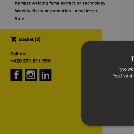
Kemper welding fume extraction technology
Weekly discount promotion - newsletter
Sale
shopping_cart
Basket
(0)
Call us:
Os
T
Pla
+420 571 811 990
CZ
Pri
Tyto we
Facebook
Instagram
LinkedIn
Používání
Sho