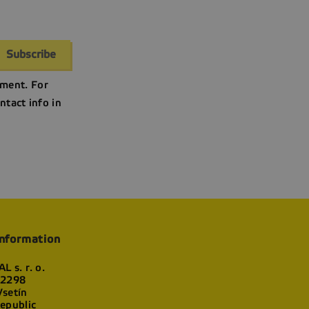
ment. For
ntact info in
information
L s. r. o.
 2298
setín
epublic