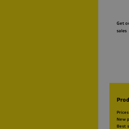
Get o
sales
Prod
Prices
New p
Best 