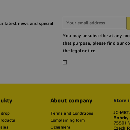
ur latest news and special
You may unsubscribe at any mo
that purpose, please find our co
the legal notice.
ukty
About company
Store 
JC-META
 drop
Terms and Conditions
Bobrky
roducts
Complaining form
75501 V
sales
Oznámení
Czech R