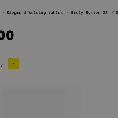
Siegmund Welding tables
Stoly System 28
00

by: