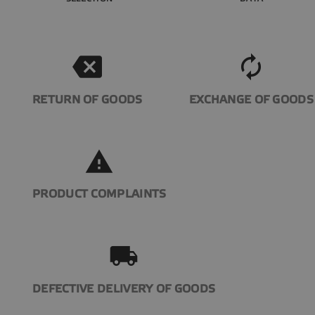
backspace
autorenew
RETURN OF GOODS
EXCHANGE OF GOODS
report_problem
PRODUCT COMPLAINTS
local_shipping
DEFECTIVE DELIVERY OF GOODS