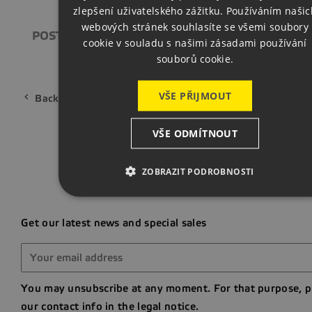
build
help
zlepšení uživatelského zážitku. Používáním našic
GERMAN
webových stránek souhlasíte se všemi soubory
POST-WARRANTY SERVICE
GENERAL QUE
cookie v souladu s našimi zásadami používání
souborů cookie.
VŠE PŘIJMOUT


Back to your account
Home
VŠE ODMÍTNOUT
ZOBRAZIT PODROBNOSTI
Get our latest news and special sales
You may unsubscribe at any moment. For that purpose, p
our contact info in the legal notice.