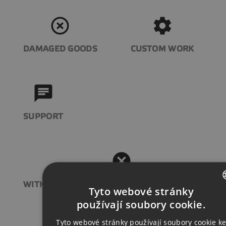
highlight_off
settings
DAMAGED GOODS
CUSTOM WORK
chat
SUPPORT
cancel
WITHDRAWAL FROM THE PURCHASE CONTRACT
Tyto webové stránky
CZECH
používají soubory cookie.
ENGLISH
Tyto webové stránky používají soubory cookie k