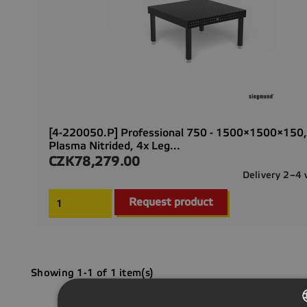
[4-220050.P] Professional 750 - 1500×1500×150,
Plasma Nitrided, 4x Leg...
CZK78,279.00
Price
Delivery 2–4
Request product
Showing 1-1 of 1 item(s)