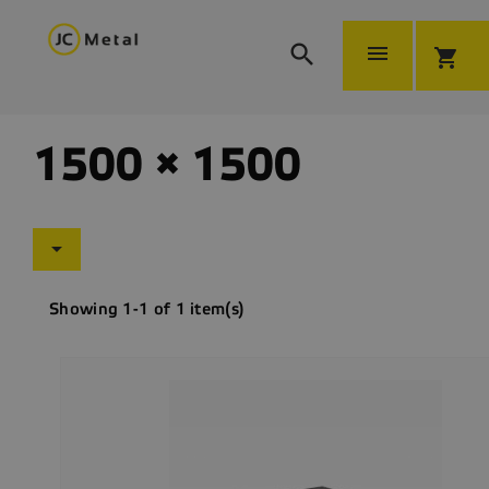


shopping_cart
1500 × 1500

Showing 1-1 of 1 item(s)