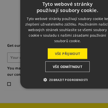
Back t
Tyto webové stránky
CZECH
používají soubory cookie.
ENGLISH
Tyto webové stránky používají soubory cookie k
zlepšení uživatelského zážitku. Používáním našic
GERMAN
webových stránek souhlasíte se všemi soubory
cookie v souladu s našimi zásadami používání
souborů cookie.
Get our latest news and special sales
VŠE PŘIJMOUT
VŠE ODMÍTNOUT
You may unsubscribe at any moment. For that purpose, p
our contact info in the legal notice.
ZOBRAZIT PODROBNOSTI