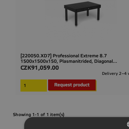
[220050.XD7] Professional Extreme 8.7
1500x1500x150, Plasmanitrided, Diagonal...
CZK91,059.00
Price
Delivery 2–4
Request product
Showing 1-1 of 1 item(s)