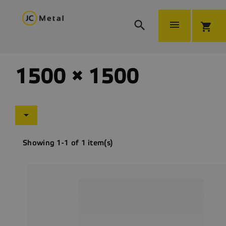


shopping_cart
1500 × 1500

Showing 1-1 of 1 item(s)