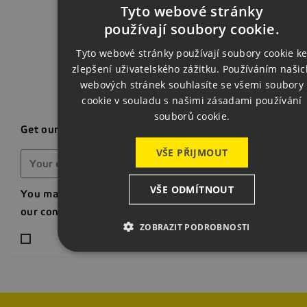
Back t
Tyto webové stránky
CZECH
používají soubory cookie.
ENGLISH
Tyto webové stránky používají soubory cookie k
zlepšení uživatelského zážitku. Používáním našic
GERMAN
webových stránek souhlasíte se všemi soubory
cookie v souladu s našimi zásadami používání
souborů cookie.
Get our latest news and special sales
VŠE PŘIJMOUT
VŠE ODMÍTNOUT
You may unsubscribe at any moment. For that purpose, p
our contact info in the legal notice.
ZOBRAZIT PODROBNOSTI