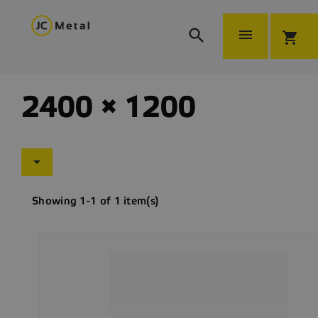


shopping_cart
2400 × 1200

Showing 1-1 of 1 item(s)