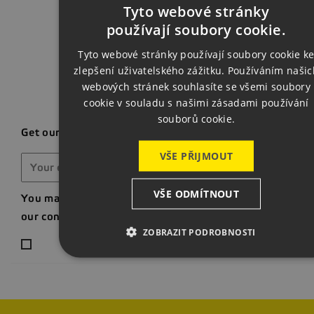
Back t
Tyto webové stránky
CZECH
používají soubory cookie.
ENGLISH
Tyto webové stránky používají soubory cookie k
zlepšení uživatelského zážitku. Používáním našic
GERMAN
webových stránek souhlasíte se všemi soubory
cookie v souladu s našimi zásadami používání
souborů cookie.
Get our latest news and special sales
VŠE PŘIJMOUT
VŠE ODMÍTNOUT
You may unsubscribe at any moment. For that purpose, p
our contact info in the legal notice.
ZOBRAZIT PODROBNOSTI