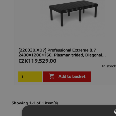
[220030.XD7] Professional Extreme 8.7
2400×1200×150, Plasmanitrided, Diagonal...
CZK119,529.00
Price
In stoc

Add to basket
Showing 1-1 of 1 item(s)