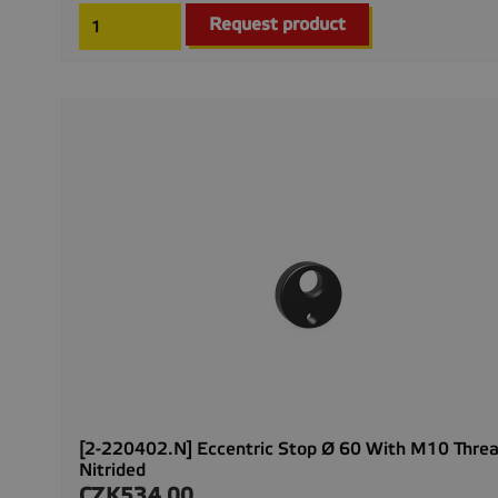
Request product
[2-220402.N] Eccentric Stop Ø 60 With M10 Threa
Nitrided
CZK534.00
Price