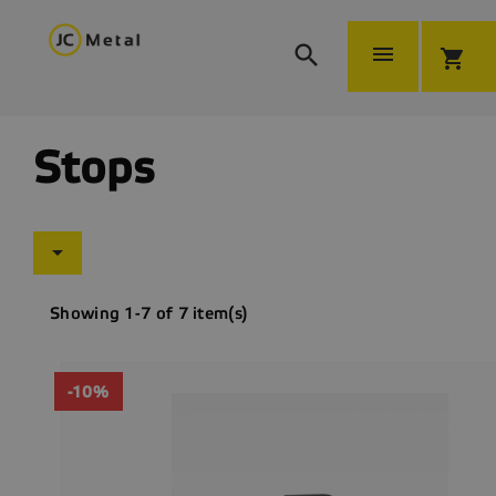


shopping_cart
Stops

Showing 1-7 of 7 item(s)
-10%