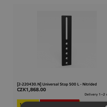
[2-220430.N] Universal Stop 500 L - Nitrided
CZK1,868.00
Price
Delivery 1–2
Request product