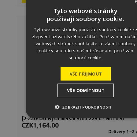
Tyto webové stránky
CZECH
používají soubory cookie.
ENGLISH
Tyto webové stránky používají soubory cookie k
zlepšení uživatelského zážitku. Používáním našic
GERMAN
webových stránek souhlasíte se všemi soubory
cookie v souladu s našimi zásadami používání
souborů cookie.
VŠE PŘIJMOUT
VŠE ODMÍTNOUT
ZOBRAZIT PODROBNOSTI
[2-220420.N] Universal Stop 225 L - Nitrided
CZK1,164.00
Price
Delivery 1–2