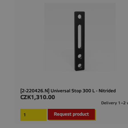
[2-220426.N] Universal Stop 300 L - Nitrided
CZK1,310.00
Price
Delivery 1–2
Request product