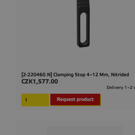
[2-220460.N] Clamping Stop 4–12 Mm, Nitrided
CZK1,577.00
Price
Delivery 1–2
Request product