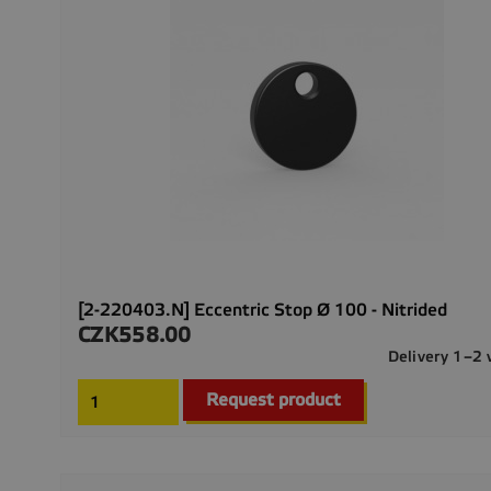
[2-220403.N] Eccentric Stop Ø 100 - Nitrided
CZK558.00
Price
Delivery 1–2
Request product