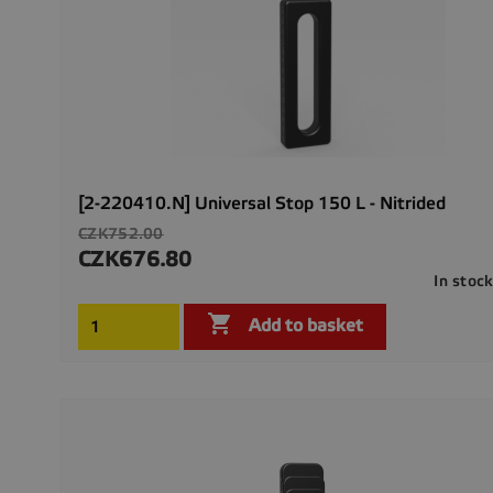
[2-220410.N] Universal Stop 150 L - Nitrided
Regular
CZK752.00
price
CZK676.80
Price
In stoc

Add to basket