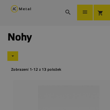


shopping_cart
Nohy

Zobrazení 1-12 z 13 položek