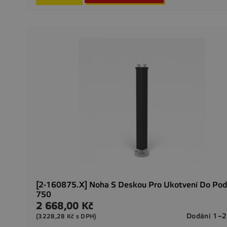
[2-160875.X] Noha S Deskou Pro Ukotvení Do Pod
750
2 668,00 Kč
Cena
Dodání 1–2
(3228,28 Kč s DPH)