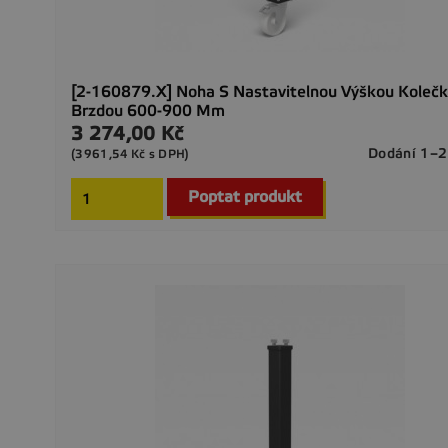
[2-160879.X] Noha S Nastavitelnou Výškou Koleč
Brzdou 600-900 Mm
3 274,00 Kč
Cena
Dodání 1–2
(3961,54 Kč s DPH)
Poptat produkt