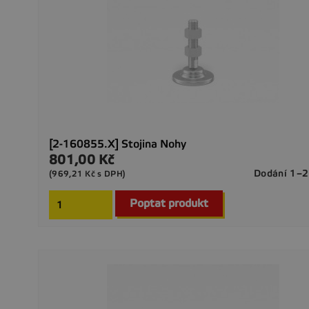
[2-160855.X] Stojina Nohy
801,00 Kč
Cena
Dodání 1–2
(969,21 Kč s DPH)
Poptat produkt