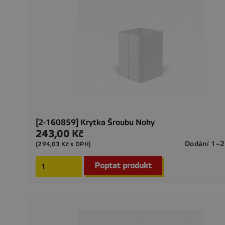
[2-160859] Krytka Šroubu Nohy
243,00 Kč
Cena
Dodání 1–2
(294,03 Kč s DPH)
Poptat produkt