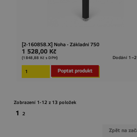
[2-160858.X] Noha - Základní 750
1 528,00 Kč
Cena
Dodání 1–2
(1848,88 Kč s DPH)
Poptat produkt
Zobrazení 1-12 z 13 položek
1
2
Zpět na za