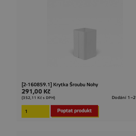
[2-160859.1] Krytka Šroubu Nohy
291,00 Kč
Cena
Dodání 1–2
(352,11 Kč s DPH)
Poptat produkt