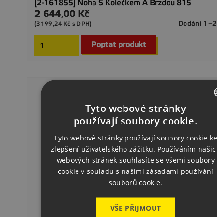
[2-161855] Noha S Kolečkem A Brzdou 815
2 644,00 Kč
Cena
Dodání 1–2
(3199,24 Kč s DPH)
Poptat produkt
Tyto webové stránky
CZECH
používají soubory cookie.
ENGLISH
Tyto webové stránky používají soubory cookie k
zlepšení uživatelského zážitku. Používáním našic
GERMAN
webových stránek souhlasíte se všemi soubory
cookie v souladu s našimi zásadami používání
souborů cookie.
VŠE PŘIJMOUT