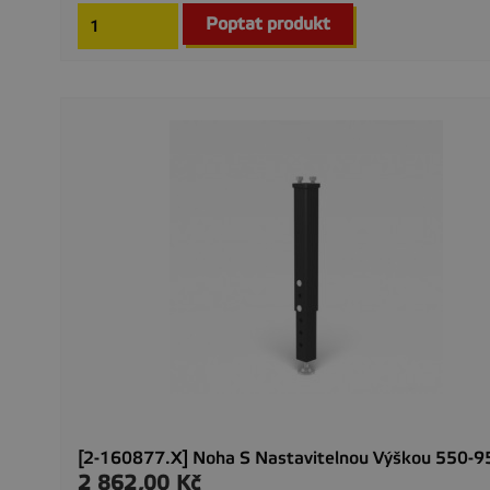
Poptat produkt
[2-160877.X] Noha S Nastavitelnou Výškou 550-
2 862,00 Kč
Cena