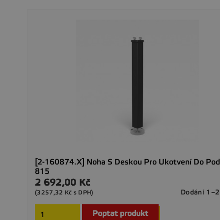
[2-160874.X] Noha S Deskou Pro Ukotvení Do Pod
815
2 692,00 Kč
Cena
Dodání 1–2
(3257,32 Kč s DPH)
Poptat produkt