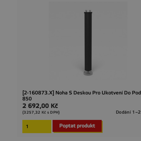
[2-160873.X] Noha S Deskou Pro Ukotvení Do Pod
850
2 692,00 Kč
Cena
Dodání 1–2
(3257,32 Kč s DPH)
Poptat produkt