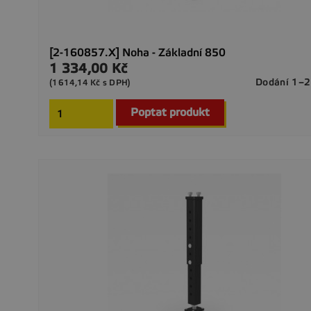
[2-160857.X] Noha - Základní 850
1 334,00 Kč
Cena
Dodání 1–2
(1614,14 Kč s DPH)
Poptat produkt