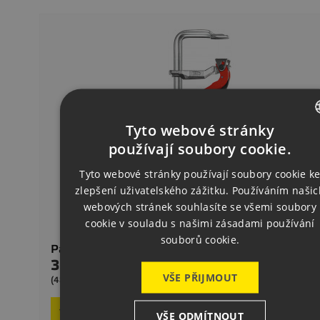
Tyto webové stránky
CZECH
používají soubory cookie.
ENGLISH
Tyto webové stránky používají soubory cookie k
zlepšení uživatelského zážitku. Používáním našic
GERMAN
webových stránek souhlasíte se všemi soubory
cookie v souladu s našimi zásadami používání
souborů cookie.
Páková Svěrka, Těžká SGHS 300/140 [SG-25HS]
3 968,00 Kč
Cena
VŠE PŘIJMOUT
Na d
(4801,28 Kč s DPH)

Přidat do košíku
VŠE ODMÍTNOUT