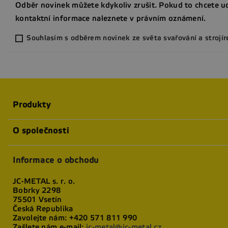
Odběr novinek můžete kdykoliv zrušit. Pokud to chcete ud
kontaktní informace naleznete v právním oznámení.
Souhlasím s odběrem novinek ze světa svařování a strojír
Produkty
O společnosti
Informace o obchodu
JC-METAL s. r. o.
Bobrky 2298
75501 Vsetín
Česká Republika
Zavolejte nám:
+420 571 811 990
Zašlete nám e-mail:
jc-metal@jc-metal.cz