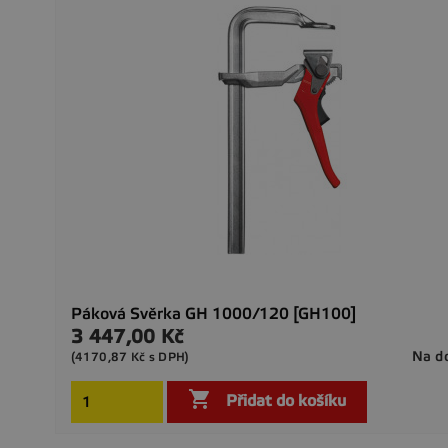
Páková Svěrka GH 1000/120 [GH100]
3 447,00 Kč
Cena
Na d
(4170,87 Kč s DPH)

Přidat do košíku