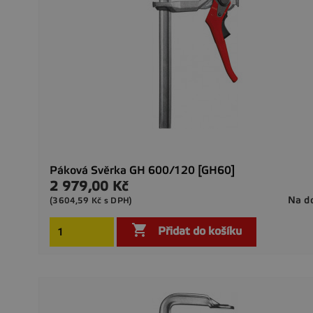
Páková Svěrka GH 600/120 [GH60]
2 979,00 Kč
Cena
Na d
(3604,59 Kč s DPH)

Přidat do košíku