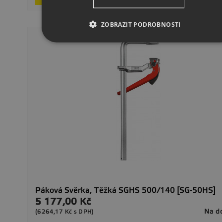
ZOBRAZIT PODROBNOSTI
Páková Svěrka, Těžká SGHS 500/140 [SG-50HS]
5 177,00 Kč
Cena
Na d
(6264,17 Kč s DPH)