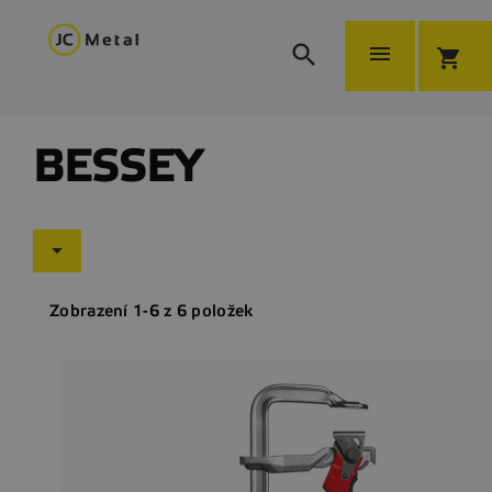


shopping_cart
BESSEY

Zobrazení 1-6 z 6 položek