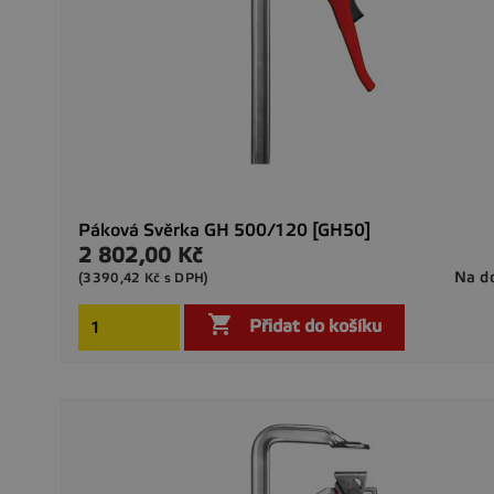
Páková Svěrka GH 500/120 [GH50]
2 802,00 Kč
Cena
Na d
(3390,42 Kč s DPH)

Přidat do košíku