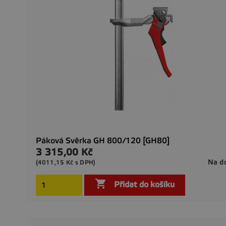
Páková Svěrka GH 800/120 [GH80]
3 315,00 Kč
Cena
Na d
(4011,15 Kč s DPH)

Přidat do košíku