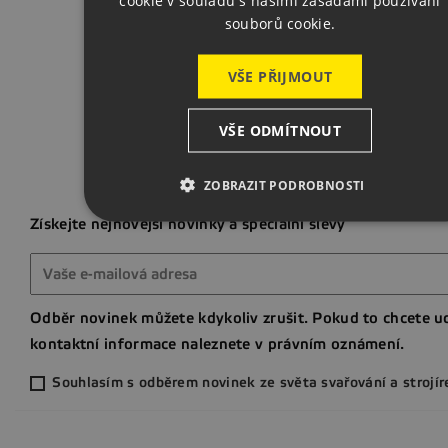
cookie v souladu s našimi zásadami používání
souborů cookie.
Zpět na za
VŠE PŘIJMOUT
VŠE ODMÍTNOUT
ZOBRAZIT PODROBNOSTI
Získejte nejnovější novinky a speciální slevy
Odběr novinek můžete kdykoliv zrušit. Pokud to chcete ud
kontaktní informace naleznete v právním oznámení.
Souhlasím s odběrem novinek ze světa svařování a strojír