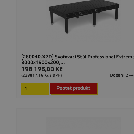
[280040.X7D] Svařovací Stůl Professional Extrem
3000x1500x200,...
198 196,00 Kč
Cena
Dodání 2–4
(239817,16 Kč s DPH)
Poptat produkt