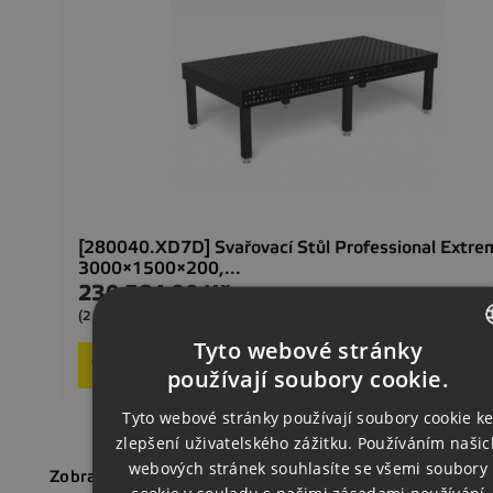
[280040.XD7D] Svařovací Stůl Professional Extre
3000×1500×200,...
230 594,00 Kč
Cena
Sklad
(279018,74 Kč s DPH)
Tyto webové stránky

Přidat do košíku
CZECH
používají soubory cookie.
ENGLISH
Tyto webové stránky používají soubory cookie k
zlepšení uživatelského zážitku. Používáním našic
GERMAN
webových stránek souhlasíte se všemi soubory
Zobrazení 1-2 z 2 položek