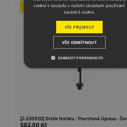

cookie v souladu s našimi zásadami používání
Přidat do košíku
souborů cookie.
VŠE PŘIJMOUT
VŠE ODMÍTNOUT
ZOBRAZIT PODROBNOSTI
[2-220920] Držák Hořáku - Povrchová Úprava - Čer
582,00 Kč
Cena