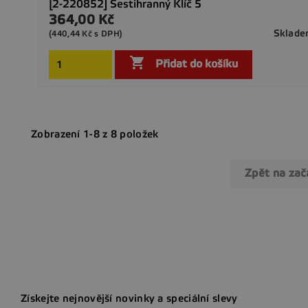
[2-220852] Šestihranný Klíč 5
364,00 Kč
Cena
Sklad
(440,44 Kč s DPH)

Přidat do košíku
Zobrazení 1-8 z 8 položek
Zpět na za
Získejte nejnovější novinky a speciální slevy