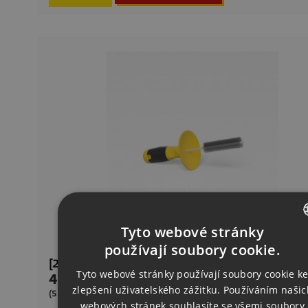
Tyto webové stránky
CZECH
používají soubory cookie.
[2-220820] Kartáč Ø 24 S Ochrannou Krytkou
ENGLISH
Tyto webové stránky používají soubory cookie k
437,00 Kč
Cena
zlepšení uživatelského zážitku. Používáním našic
GERMAN
Sklad
(528,77 Kč s DPH)
webových stránek souhlasíte se všemi soubory