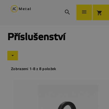


shopping_cart
Příslušenství

Zobrazení 1-8 z 8 položek