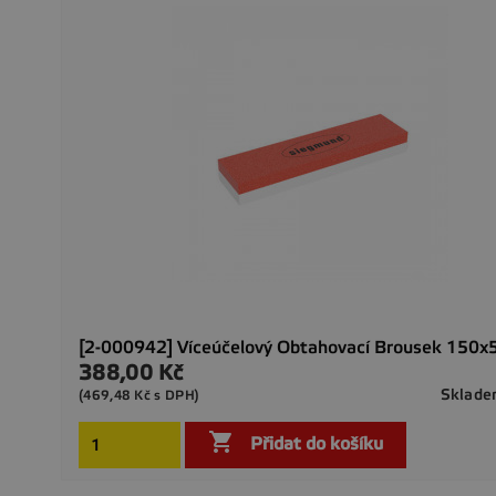
[2-000942] Víceúčelový Obtahovací Brousek 150
388,00 Kč
Cena
Sklad
(469,48 Kč s DPH)

Přidat do košíku