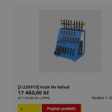
[2-220910] Vozík Na Nářadí
17 460,00 Kč
Cena
Dodání 1–2
(21126,60 Kč s DPH)
Poptat produkt