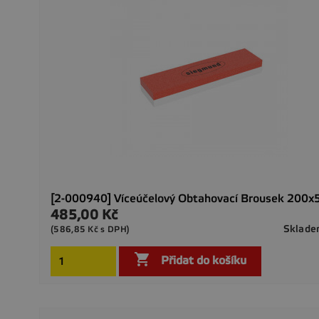
[2-000940] Víceúčelový Obtahovací Brousek 200
485,00 Kč
Cena
Sklad
(586,85 Kč s DPH)

Přidat do košíku