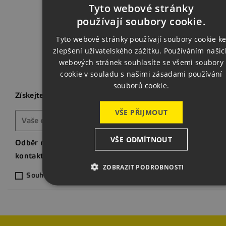
Zpět na za
Tyto webové stránky
CZECH
používají soubory cookie.
ENGLISH
Tyto webové stránky používají soubory cookie k
zlepšení uživatelského zážitku. Používáním našic
GERMAN
webových stránek souhlasíte se všemi soubory
cookie v souladu s našimi zásadami používání
souborů cookie.
Získejte nejnovější novinky a speciální slevy
VŠE PŘIJMOUT
VŠE ODMÍTNOUT
Odběr novinek můžete kdykoliv zrušit. Pokud to chcete ud
kontaktní informace naleznete v právním oznámení.
ZOBRAZIT PODROBNOSTI
Souhlasím s odběrem novinek ze světa svařování a strojír