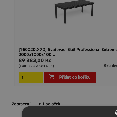
[160020.X7D] Svařovací Stůl Professional Extrem
2000x1000x100...
89 382,00 Kč
Cena
Sklad
(108152,22 Kč s DPH)

Přidat do košíku
Zobrazení 1-1 z 1 položek