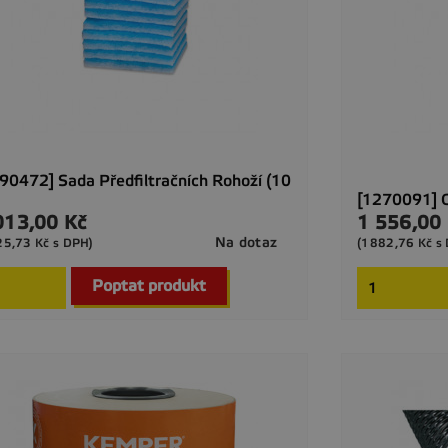
90472] Sada Předfiltračních Rohoží (10
[1270091] 
013,00 Kč
1 556,00
a
Cena
Na dotaz
25,73 Kč s DPH)
(1882,76 Kč s

Rychlý náhled
Poptat produkt