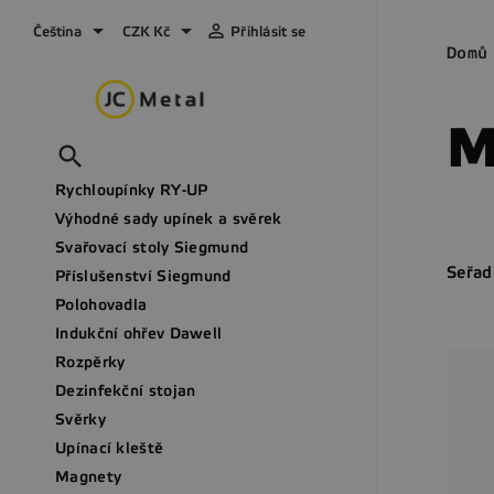



Čeština
CZK Kč
Přihlásit se
Domů
M

Rychloupínky RY-UP
Výhodné sady upínek a svěrek
Svařovací stoly Siegmund
Seřad
Příslušenství Siegmund
Polohovadla
Indukční ohřev Dawell
Rozpěrky
Dezinfekční stojan
Svěrky
Upínací kleště
Magnety