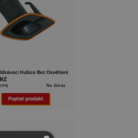
dsávací Hubice Bez Osvětlení
 Kč
Na dotaz
 DPH)

Rychlý náhled
Poptat produkt