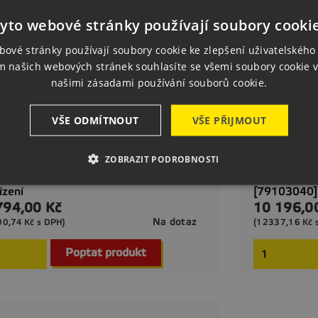
yto webové stránky používají soubory cooki
bové stránky používají soubory cookie ke zlepšení uživatelského 
m našich webových stránek souhlasíte se všemi soubory cookie v
našimi zásadami používání souborů cookie.
VŠE ODMÍTNOUT
VŠE PŘIJMOUT
ZOBRAZIT PODROBNOSTI
10302] Otočný Věnec Pro Mobilní
ízení
[79103040] 
794,00 Kč
10 196,0
a
Cena
Na dotaz
00,74 Kč s DPH)
(12337,16 Kč 

Rychlý náhled
Poptat produkt