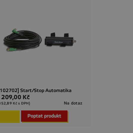
102702] Start/Stop Automatika
 209,00 Kč
a
Na dotaz
352,89 Kč s DPH)

Rychlý náhled
Poptat produkt