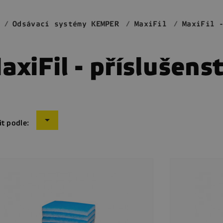
Odsávací systémy KEMPER
MaxiFil
MaxiFil 
axiFil - příslušenst

it podle: