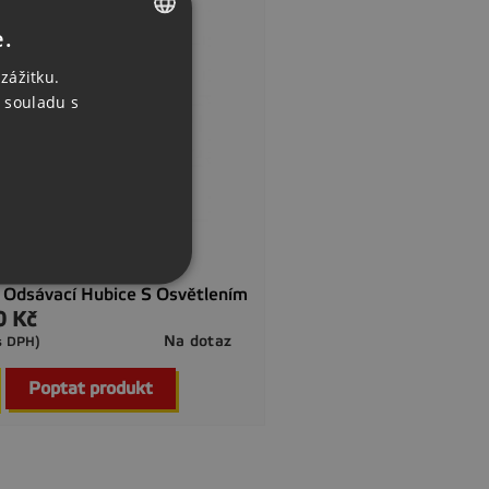
e.
CZECH
zážitku.
ENGLISH
 souladu s
GERMAN
Odsávací Hubice S Osvětlením
0 Kč
Na dotaz
s DPH)

Rychlý náhled
Poptat produkt