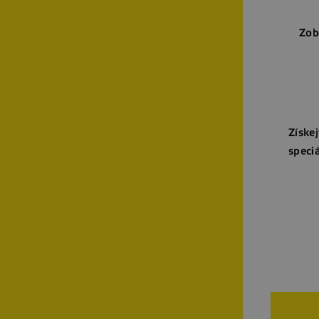
Zob
Získej
speciá