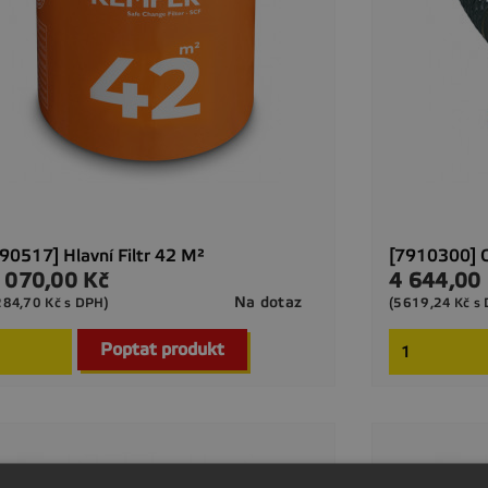
90517] Hlavní Filtr 42 M²
[7910300] O
 070,00 Kč
4 644,00
a
Cena
Na dotaz
284,70 Kč s DPH)
(5619,24 Kč s

Rychlý náhled
Poptat produkt