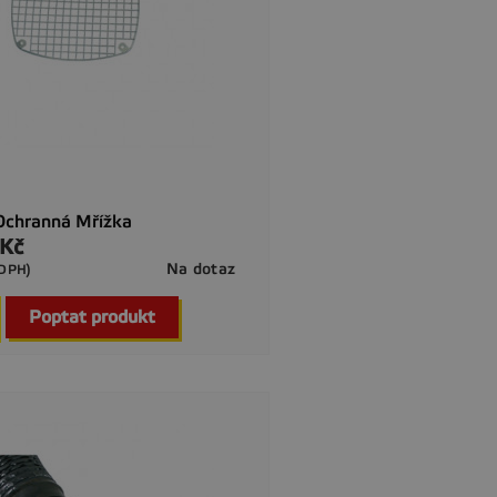
Ochranná Mřížka
 Kč
Na dotaz
 DPH)

Rychlý náhled
Poptat produkt