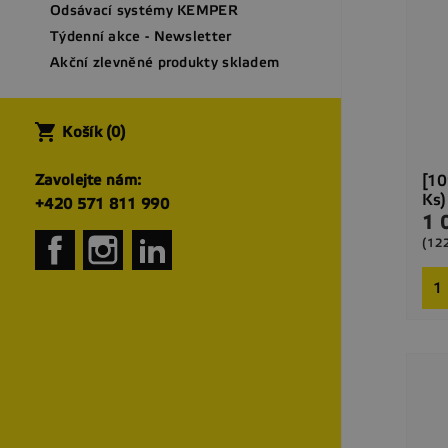
Odsávací systémy KEMPER
Týdenní akce - Newsletter
Akční zlevněné produkty skladem
shopping_cart
Košík
(0)
[10
Zavolejte nám:
Ks)
+420 571 811 990
1 
Cen
Facebook
Instagram
LinkedIn
(12