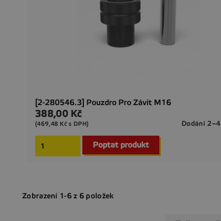
[2-280546.3] Pouzdro Pro Závit M16
388,00 Kč
Cena
Dodání 2–4
(469,48 Kč s DPH)
Poptat produkt
Zobrazení 1-6 z 6 položek