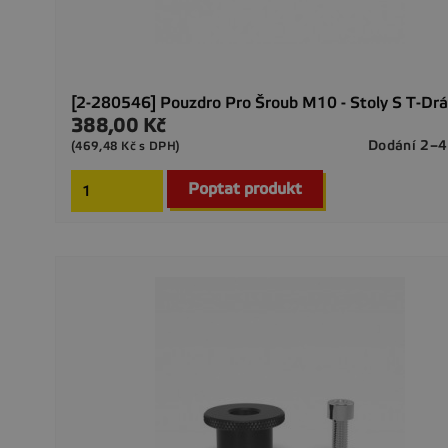
[2-280546] Pouzdro Pro Šroub M10 - Stoly S T-Dr
388,00 Kč
Cena
Dodání 2–4
(469,48 Kč s DPH)
Poptat produkt