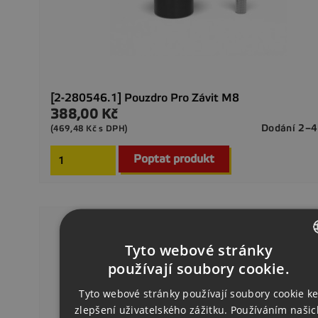
[2-280546.1] Pouzdro Pro Závit M8
388,00 Kč
Cena
Dodání 2–4
(469,48 Kč s DPH)
Poptat produkt
Tyto webové stránky
CZECH
používají soubory cookie.
ENGLISH
Tyto webové stránky používají soubory cookie k
zlepšení uživatelského zážitku. Používáním našic
GERMAN