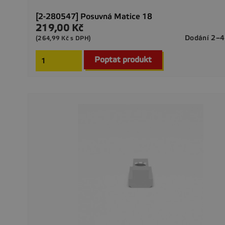
[2-280547] Posuvná Matice 18
219,00 Kč
Cena
Dodání 2–4
(264,99 Kč s DPH)
Poptat produkt