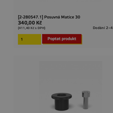
[2-280547.1] Posuvná Matice 30
340,00 Kč
Cena
Dodání 2–4
(411,40 Kč s DPH)
Poptat produkt