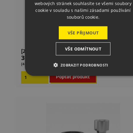
webových stránek souhlasíte se všemi soubory
cookie v souladu s našimi zásadami používání
souborů cookie.
VŠE PŘIJMOUT
VŠE ODMÍTNOUT
[2-280546.2] Pouzdro Pro Závit M12
388,00 Kč
Cena
Dodání 2–4
(469,48 Kč s DPH)
ZOBRAZIT PODROBNOSTI
Poptat produkt