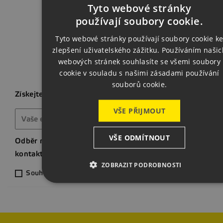
Zpět na za
Tyto webové stránky
CZECH
používají soubory cookie.
ENGLISH
Tyto webové stránky používají soubory cookie k
zlepšení uživatelského zážitku. Používáním našic
GERMAN
webových stránek souhlasíte se všemi soubory
cookie v souladu s našimi zásadami používání
souborů cookie.
Získejte nejnovější novinky a speciální slevy
VŠE PŘIJMOUT
VŠE ODMÍTNOUT
Odběr novinek můžete kdykoliv zrušit. Pokud to chcete ud
kontaktní informace naleznete v právním oznámení.
ZOBRAZIT PODROBNOSTI
Souhlasím s odběrem novinek ze světa svařování a strojír