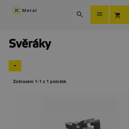


shopping_cart
Svěráky

Zobrazení 1-1 z 1 položek