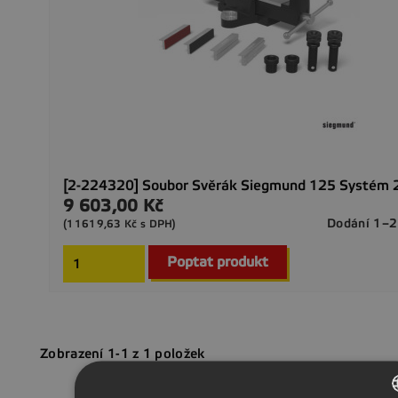
[2-224320] Soubor Svěrák Siegmund 125 Systém 
9 603,00 Kč
Cena
Dodání 1–2
(11619,63 Kč s DPH)
Poptat produkt
Zobrazení 1-1 z 1 položek