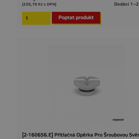
Dodání 1–2
(205,70 Kč s DPH)
Poptat produkt
[2-160656.E] Přítlačná Opěrka Pro Šroubovou Svěr