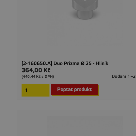
[2-160650.A] Duo Prizma Ø 25 - Hliník
364,00 Kč
Cena
Dodání 1–2
(440,44 Kč s DPH)
Poptat produkt