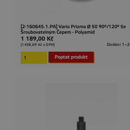
[2-160645.1.PA] Vario Prizma Ø 50 90°/120° Se
Šroubovatelným Čepem - Polyamid
1 189,00 Kč
Cena
Dodání 1–2
(1438,69 Kč s DPH)
Poptat produkt