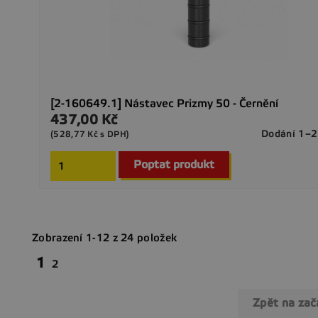
[2-160649.1] Nástavec Prizmy 50 - Černění
437,00 Kč
Cena
Dodání 1–2
(528,77 Kč s DPH)
Poptat produkt
Zobrazení 1-12 z 24 položek
1
2
Zpět na za