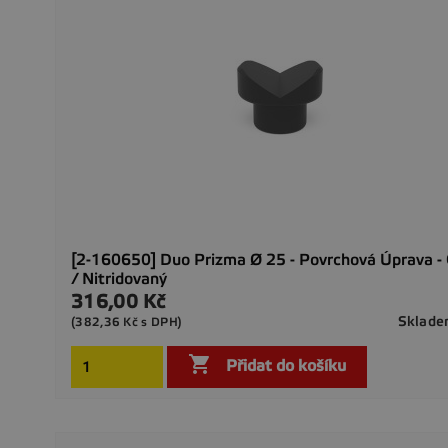
[2-160650] Duo Prizma Ø 25 - Povrchová Úprava - 
/ Nitridovaný
316,00 Kč
Cena
Sklad
(382,36 Kč s DPH)

Přidat do košíku