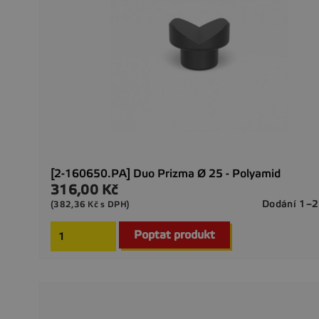
[2-160650.PA] Duo Prizma Ø 25 - Polyamid
316,00 Kč
Cena
Dodání 1–2
(382,36 Kč s DPH)
Poptat produkt