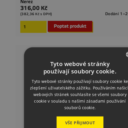
Nerez
316,00 Kč
Cena
Dodání 1–2
(382,36 Kč s DPH)
Poptat produkt
Tyto webové stránky
CZECH
používají soubory cookie.
ENGLISH
Tyto webové stránky používají soubory cookie k
zlepšení uživatelského zážitku. Používáním našic
GERMAN
webových stránek souhlasíte se všemi soubory
cookie v souladu s našimi zásadami používání
souborů cookie.
VŠE PŘIJMOUT