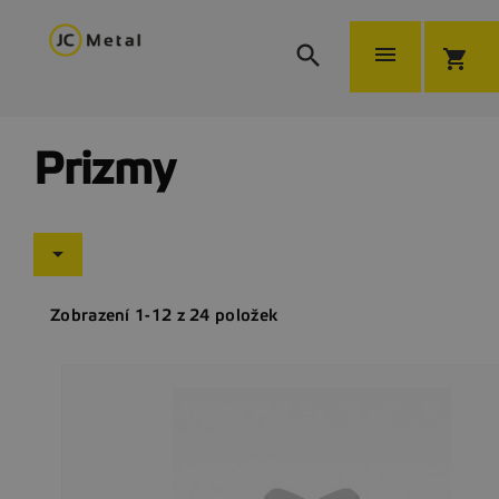


shopping_cart
Prizmy

Zobrazení 1-12 z 24 položek