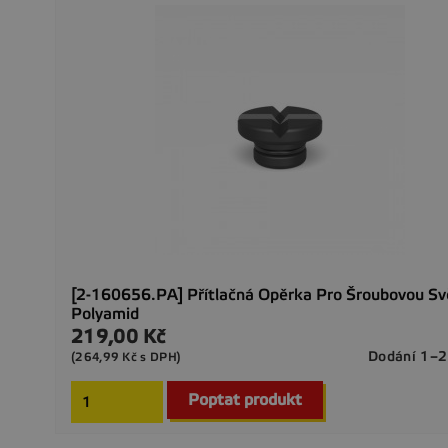
[2-160656.PA] Přítlačná Opěrka Pro Šroubovou Sv
Polyamid
219,00 Kč
Cena
Dodání 1–2
(264,99 Kč s DPH)
Poptat produkt