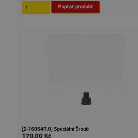
Poptat produkt
[2-160649.0] Speciální Šroub
170,00 Kč
Cena