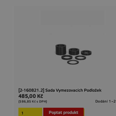
[2-160821.2] Sada Vymezovacích Podložek
485,00 Kč
Cena
Dodání 1–2
(586,85 Kč s DPH)
Poptat produkt