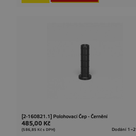
[2-160821.1] Polohovací Čep - Černění
485,00 Kč
Cena
Dodání 1–2
(586,85 Kč s DPH)