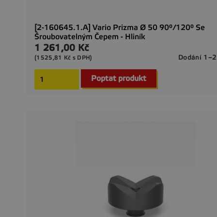
[2-160645.1.A] Vario Prizma Ø 50 90°/120° Se
Šroubovatelným Čepem - Hliník
1 261,00 Kč
Cena
Dodání 1–2
(1525,81 Kč s DPH)
Poptat produkt