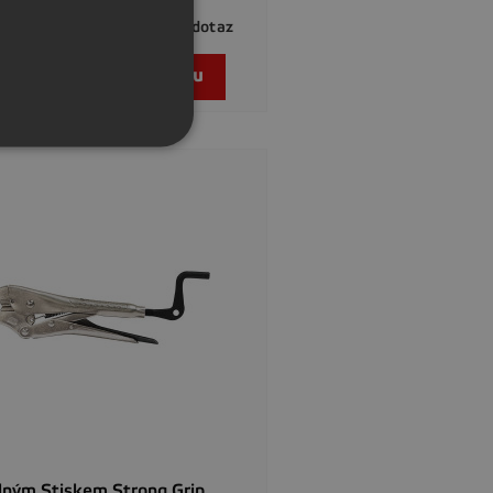
č
Na dotaz
PH)

Rychlý náhled

Přidat do košíku
ilným Stiskem Strong Grip