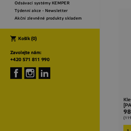
Odsávací systémy KEMPER
Týdenní akce - Newsletter
Akční zlevněné produkty skladem
shopping_cart
Košík
(0)
Zavolejte nám:
+420 571 811 990
Facebook
Instagram
LinkedIn
Kle
[P
98
Cen
(11