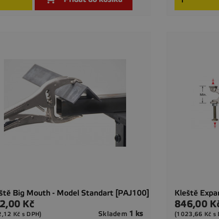
ště Big Mouth - Model Standart [PAJ100]
Kleště Expa
2,00 Kč
846,00 K
a
Cena
1 ks
Skladem
2,12 Kč s DPH)
(1023,66 Kč s