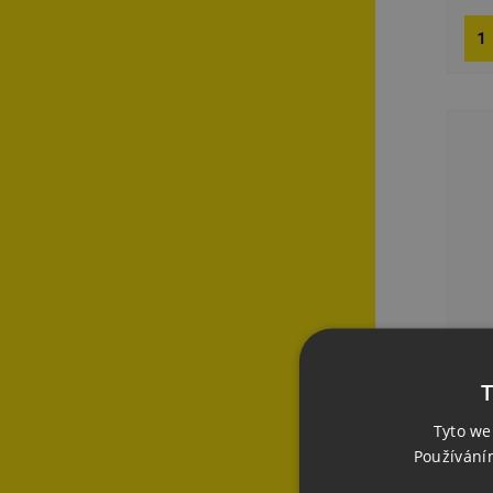
T
Tyto we
Kle
Používání
[P