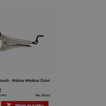
Mouth - Měkká Měděná Čelist
č
Na dotaz
 DPH)

Rychlý náhled

Přidat do košíku