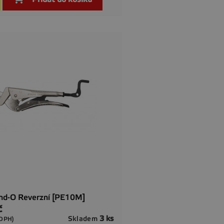
nd-O Reverzní [PE10M]
č
3 ks
Skladem
 DPH)