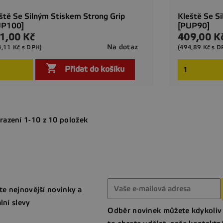
ště Se Silným Stiskem Strong Grip
Kleště Se S
UP100]
[PUP90]
1,00 Kč
409,00 K
a
Cena
Na dotaz
4,11 Kč s DPH)
(494,89 Kč s D

Rychlý náhled

Přidat do košíku
razení 1-10 z 10 položek
te nejnovější novinky a
lní slevy
Odběr novinek můžete kdykoliv 