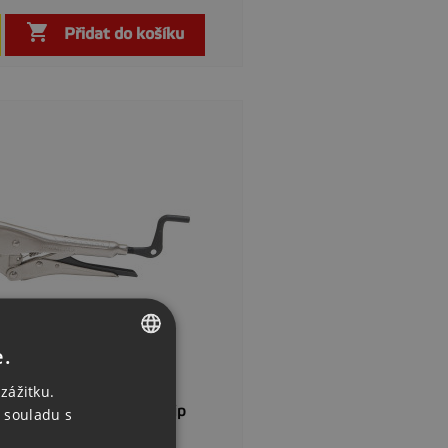

Rychlý náhled

Přidat do košíku
e.
CZECH
zážitku.
ENGLISH
ilným Stiskem Strong Grip
 souladu s
GERMAN