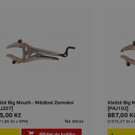
ště Big Mouth - Měděné Zemnění
Kleště Big 
AJ207]
[PAJ102]
5,00 Kč
887,00 K
a
Cena
Na dotaz
91,85 Kč s DPH)
(1073,27 Kč s

Rychlý náhled

Přidat do košíku