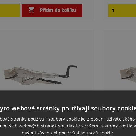

Rychlý náhled

Přidat do košíku
yto webové stránky používají soubory cooki
bové stránky používají soubory cookie ke zlepšení uživatelského 
ště Se Silným Stiskem Strong Grip
Kleště Se S
m našich webových stránek souhlasíte se všemi soubory cookie v
DB80]
[PDB90]
našimi zásadami používání souborů cookie.