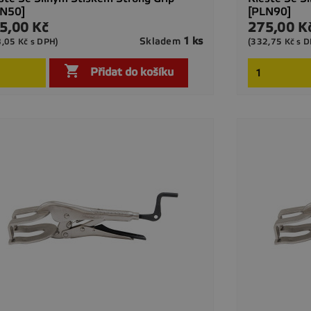
LN50]
[PLN90]
5,00 Kč
275,00 K
a
Cena
1 ks
Skladem
8,05 Kč s DPH)
(332,75 Kč s 

Rychlý náhled

Přidat do košíku