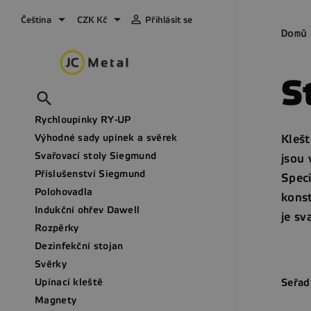



Čeština
CZK Kč
Přihlásit se
Domů
S

Rychloupínky RY-UP
Výhodné sady upínek a svěrek
Klešt
Svařovací stoly Siegmund
jsou 
Příslušenství Siegmund
Speci
Polohovadla
konst
Indukční ohřev Dawell
je sv
Rozpěrky
Dezinfekční stojan
Svěrky
Seřad
Upínací kleště
Magnety