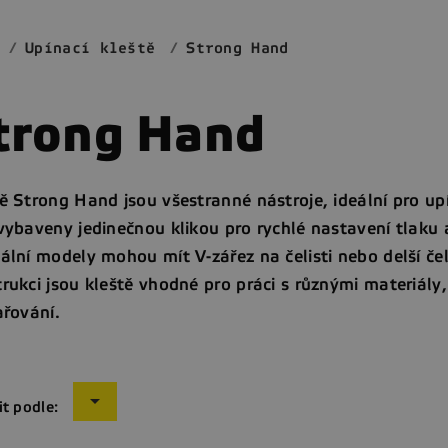
Upínací kleště
Strong Hand
trong Hand
ě Strong Hand jsou všestranné nástroje, ideální pro up
vybaveny jedinečnou klikou pro rychlé nastavení tlaku a 
ální modely mohou mít V-zářez na čelisti nebo delší čel
rukci jsou kleště vhodné pro práci s různými materiály
ařování.

it podle: