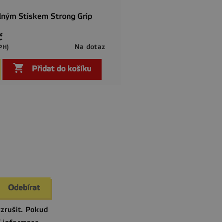
ilným Stiskem Strong Grip
č
Na dotaz
PH)

Rychlý náhled

Přidat do košíku
zrušit. Pokud