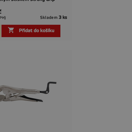
č
3 ks
Skladem
DPH)

Rychlý náhled

Přidat do košíku