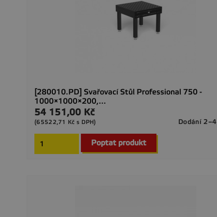
[280010.PD] Svařovací Stůl Professional 750 -
1000×1000×200,...
54 151,00 Kč
Cena
Dodání 2–4
(65522,71 Kč s DPH)
Poptat produkt