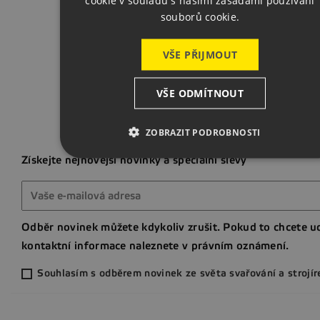
cookie v souladu s našimi zásadami používání
souborů cookie.
Zpět na za
VŠE PŘIJMOUT
VŠE ODMÍTNOUT
ZOBRAZIT PODROBNOSTI
Získejte nejnovější novinky a speciální slevy
Odběr novinek můžete kdykoliv zrušit. Pokud to chcete ud
kontaktní informace naleznete v právním oznámení.
Souhlasím s odběrem novinek ze světa svařování a strojír