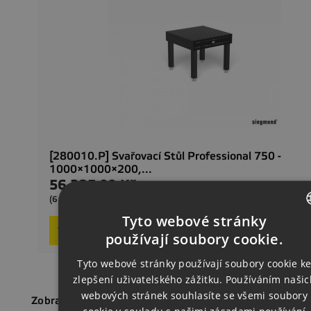
[280010.P] Svařovací Stůl Professional 750 -
1000×1000×200,...
56 285,00 Kč
Cena
Dodání 2–4
(68104,85 Kč s DPH)
Tyto webové stránky
Poptat produkt
CZECH
používají soubory cookie.
ENGLISH
Tyto webové stránky používají soubory cookie k
zlepšení uživatelského zážitku. Používáním našic
GERMAN
webových stránek souhlasíte se všemi soubory
Zobrazení 1-2 z 2 položek