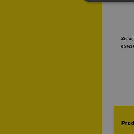
Získej
speciá
Prod