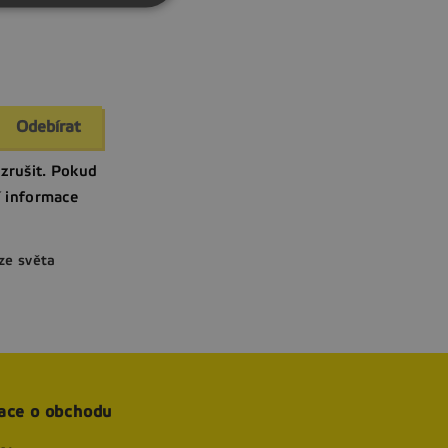
zrušit. Pokud
í informace
ze světa
ace o obchodu