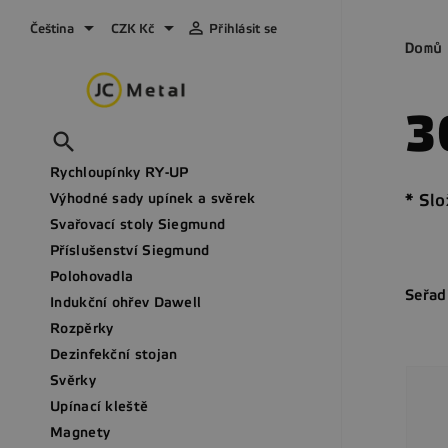



Čeština
CZK Kč
Přihlásit se
Domů
3

Rychloupínky RY-UP
Výhodné sady upínek a svěrek
* Sl
Svařovací stoly Siegmund
Příslušenství Siegmund
Polohovadla
Seřad
Indukční ohřev Dawell
Rozpěrky
Dezinfekční stojan
Svěrky
Upínací kleště
Magnety