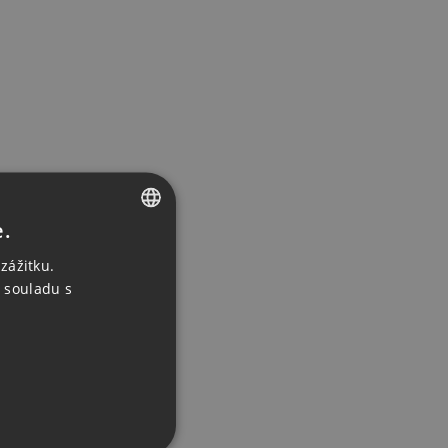
e.
CZECH
zážitku.
ENGLISH
 souladu s
GERMAN