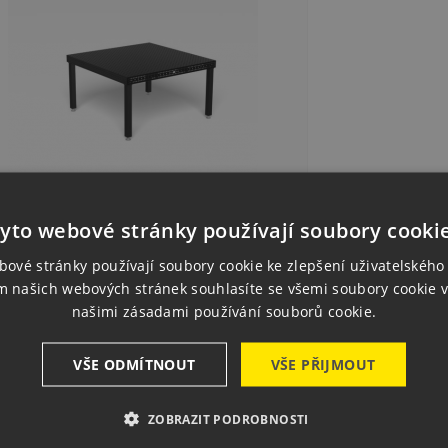
yto webové stránky používají soubory cooki
0050.X7D] Svařovací Stůl Professional
reme 8.7 1500x1500x100...
bové stránky používají soubory cookie ke zlepšení uživatelského 
 880,00 Kč
a
m našich webových stránek souhlasíte se všemi soubory cookie v
Dodání 2–4 týdny
654,80 Kč s DPH)
našimi zásadami používání souborů cookie.

Rychlý náhled
Poptat produkt
VŠE ODMÍTNOUT
VŠE PŘIJMOUT
ZOBRAZIT PODROBNOSTI
razení 1-1 z 1 položek