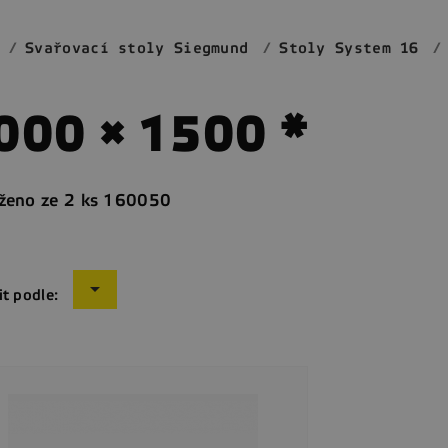
Svařovací stoly Siegmund
Stoly System 16
000 × 1500 *
oženo ze 2 ks 160050

it podle: