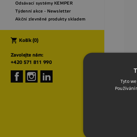
Odsávací systémy KEMPER
Týdenní akce - Newsletter
Akční zlevněné produkty skladem
shopping_cart
Košík
(0)
Zavolejte nám:
+420 571 811 990
T
[16
Facebook
Instagram
LinkedIn
Ext
Tyto we
79
Cen
Používání
(96
Zob