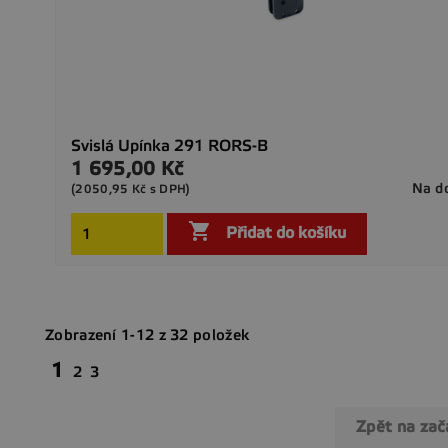
Svislá Upínka 291 RORS-B
1 695,00 Kč
Cena
Na d
(2050,95 Kč s DPH)

Přidat do košíku
Zobrazení 1-12 z 32 položek
1
2
3
Zpět na za