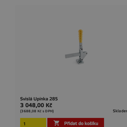
Svislá Upínka 285
3 048,00 Kč
Cena
Sklad
(3688,08 Kč s DPH)

Přidat do košíku