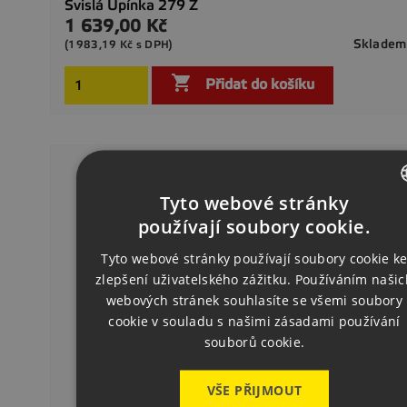
Svislá Upínka 279 Z
1 639,00 Kč
Cena
Skladem
(1983,19 Kč s DPH)

Přidat do košíku
Tyto webové stránky
CZECH
používají soubory cookie.
ENGLISH
Tyto webové stránky používají soubory cookie k
zlepšení uživatelského zážitku. Používáním našic
GERMAN
webových stránek souhlasíte se všemi soubory
cookie v souladu s našimi zásadami používání
souborů cookie.
VŠE PŘIJMOUT