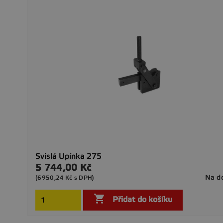
Svislá Upínka 275
5 744,00 Kč
Cena
Na d
(6950,24 Kč s DPH)

Přidat do košíku