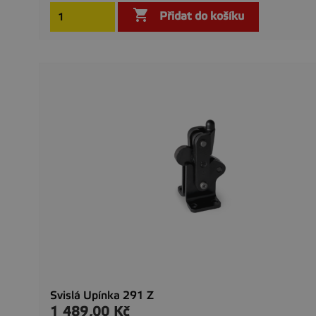

Přidat do košíku
Svislá Upínka 291 Z
1 489,00 Kč
Cena