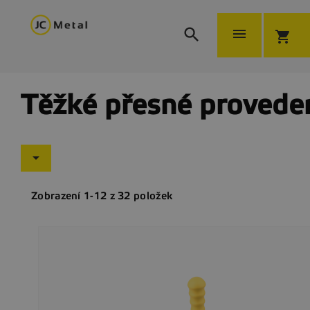


shopping_cart
Těžké přesné provede

Zobrazení 1-12 z 32 položek