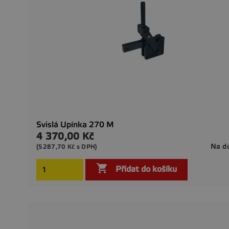
Svislá Upínka 270 M
4 370,00 Kč
Cena
Na d
(5287,70 Kč s DPH)

Přidat do košíku