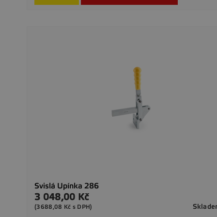
Svislá Upínka 286
3 048,00 Kč
Cena
Sklad
(3688,08 Kč s DPH)