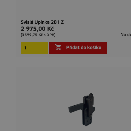
Svislá Upínka 281 Z
2 975,00 Kč
Cena
Na d
(3599,75 Kč s DPH)

Přidat do košíku