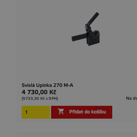
Svislá Upínka 270 M-A
4 730,00 Kč
Cena
Na d
(5723,30 Kč s DPH)

Přidat do košíku