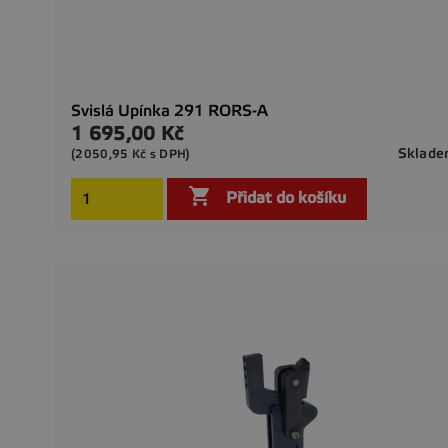
Svislá Upínka 291 RORS-A
1 695,00 Kč
Cena
Sklad
(2050,95 Kč s DPH)

Přidat do košíku