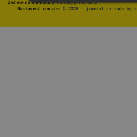
Zašlete nám e-mail:
jc-metal@jc-metal.cz
Nastavení cookies
© 2026 - jcmetal.cz made by k