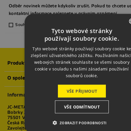
Odběr novinek můžete kdykoliv zrušit. Pokud to chcete ud
kontaktní informace naleznete v právním oznámení.
Souhlasím s odběrem novinek ze světa svařování a strojír
Tyto webové stránky
CZECH
používají soubory cookie.
ENGLISH
Tyto webové stránky používají soubory cookie k
zlepšení uživatelského zážitku. Používáním našic
GERMAN
webových stránek souhlasíte se všemi soubory
Produkty
cookie v souladu s našimi zásadami používání
souborů cookie.
O společnosti
VŠE PŘIJMOUT
Informace o obchodu
VŠE ODMÍTNOUT
JC-METAL s. r. o.
Bobrky 2298
75501 Vsetín
ZOBRAZIT PODROBNOSTI
Česká Republika
Zavolejte nám:
+420 571 811 990