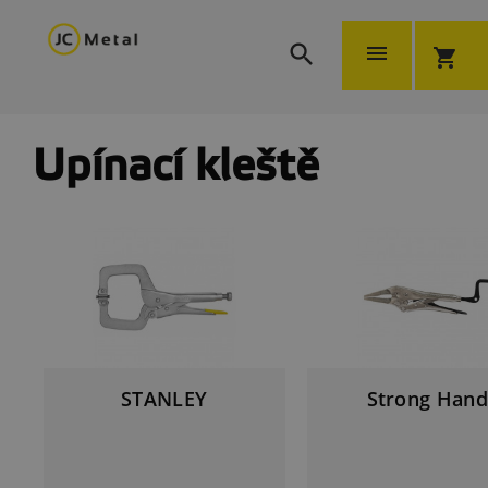


shopping_cart
Upínací kleště
STANLEY
Strong Hand