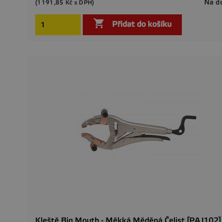
Na d
(1191,85 Kč s DPH)

Přidat do košíku
Kleště Big Mouth - Měkká Měděná Čelist [PAJ102]