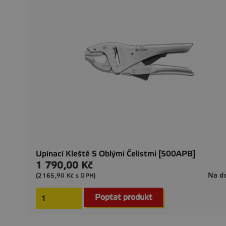
Upínací Kleště S Oblými Čelistmi [500APB]
1 790,00 Kč
Cena
Na d
(2165,90 Kč s DPH)
Poptat produkt