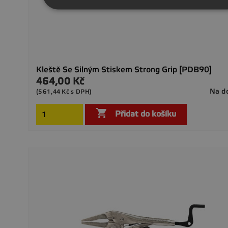
Kleště Se Silným Stiskem Strong Grip [PDB90]
464,00 Kč
Cena
Na d
(561,44 Kč s DPH)

Přidat do košíku