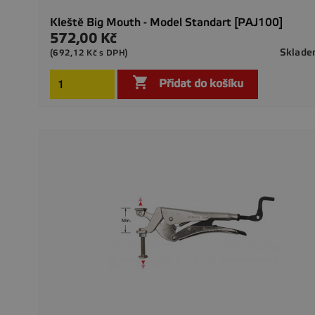
Kleště Big Mouth - Model Standart [PAJ100]
572,00 Kč
Cena
Sklad
(692,12 Kč s DPH)

Přidat do košíku