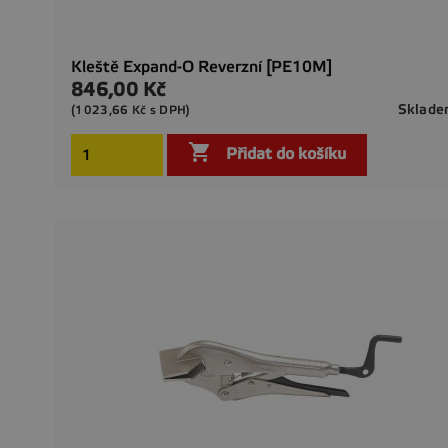
Kleště Expand-O Reverzní [PE10M]
846,00 Kč
Cena
Sklad
(1023,66 Kč s DPH)

Přidat do košíku