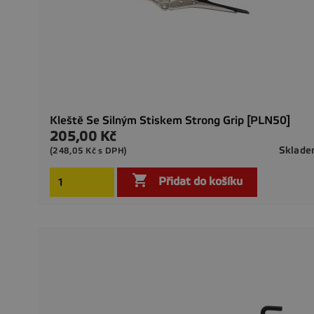
Kleště Se Silným Stiskem Strong Grip [PLN50]
205,00 Kč
Cena
Sklad
(248,05 Kč s DPH)

Přidat do košíku