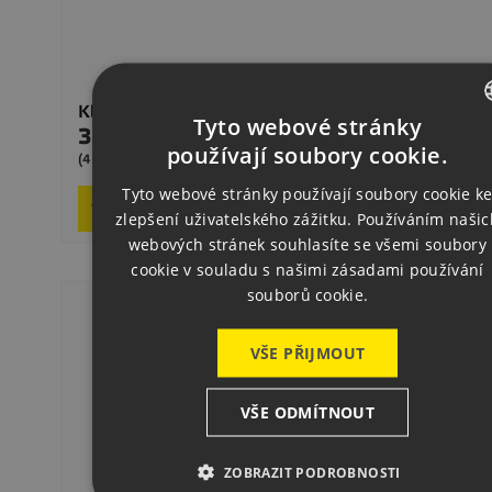
Kleště Se Silným Stiskem Strong Grip [PDB80]
Tyto webové stránky
378,00 Kč
Cena
CZECH
používají soubory cookie.
Na d
(457,38 Kč s DPH)
ENGLISH
Tyto webové stránky používají soubory cookie k

Přidat do košíku
zlepšení uživatelského zážitku. Používáním našic
GERMAN
webových stránek souhlasíte se všemi soubory
cookie v souladu s našimi zásadami používání
souborů cookie.
VŠE PŘIJMOUT
VŠE ODMÍTNOUT
ZOBRAZIT PODROBNOSTI