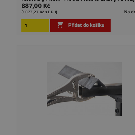
887,00 Kč
Cena
Na d
(1073,27 Kč s DPH)

Přidat do košíku