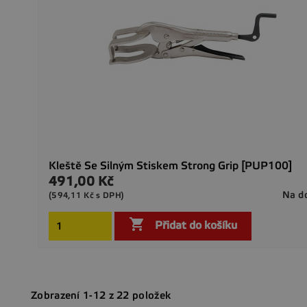
Kleště Se Silným Stiskem Strong Grip [PUP100]
491,00 Kč
Cena
Na d
(594,11 Kč s DPH)

Přidat do košíku
Zobrazení 1-12 z 22 položek