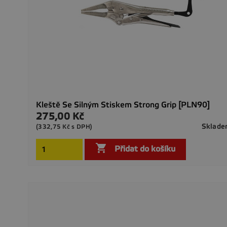
Kleště Se Silným Stiskem Strong Grip [PLN90]
275,00 Kč
Cena
Sklad
(332,75 Kč s DPH)

Přidat do košíku