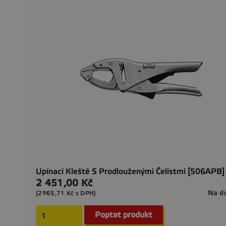
Upínací Kleště S Prodlouženými Čelistmi [506APB]
2 451,00 Kč
Cena
Na d
(2965,71 Kč s DPH)
Poptat produkt