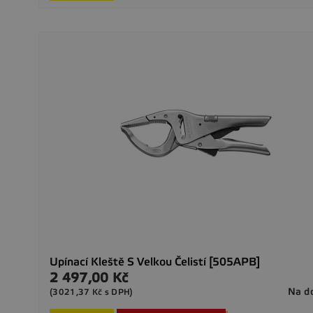
Upínací Kleště S Velkou Čelistí [505APB]
2 497,00 Kč
Cena
Na d
(3021,37 Kč s DPH)