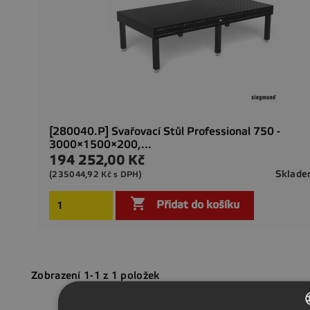
[280040.P] Svařovací Stůl Professional 750 -
3000×1500×200,...
194 252,00 Kč
Cena
Sklad
(235044,92 Kč s DPH)

Přidat do košíku
Zobrazení 1-1 z 1 položek