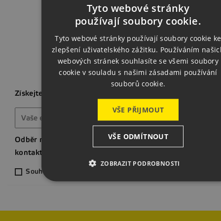
Zpět na za
Tyto webové stránky
CZECH
používají soubory cookie.
ENGLISH
Tyto webové stránky používají soubory cookie k
zlepšení uživatelského zážitku. Používáním našic
GERMAN
webových stránek souhlasíte se všemi soubory
cookie v souladu s našimi zásadami používání
souborů cookie.
Získejte nejnovější novinky a speciální slevy
VŠE PŘIJMOUT
VŠE ODMÍTNOUT
Odběr novinek můžete kdykoliv zrušit. Pokud to chcete ud
kontaktní informace naleznete v právním oznámení.
ZOBRAZIT PODROBNOSTI
Souhlasím s odběrem novinek ze světa svařování a strojír